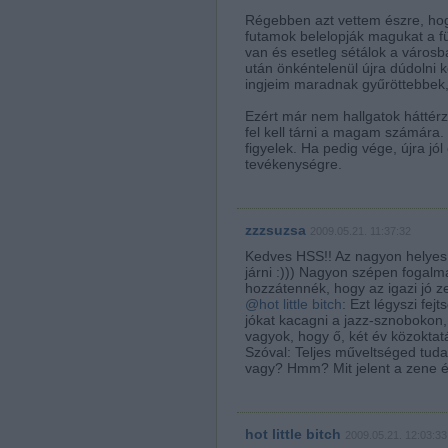
Régebben azt vettem észre, hog
futamok belelopják magukat a f
van és esetleg sétálok a városb
után önkéntelenül újra dúdolni
ingjeim maradnak gyűröttebbek, 
Ezért már nem hallgatok háttérzen
fel kell tárni a magam számára.
figyelek. Ha pedig vége, újra jó
tevékenységre.
zzzsuzsa
2009.05.21. 11:37:32
Kedves HSS!! Az nagyon helyes, 
járni :))) Nagyon szépen fogal
hozzátennék, hogy az igazi jó zen
@hot little bitch
: Ezt légyszi fej
jókat kacagni a jazz-sznobokon,
vagyok, hogy ő, két év közoktatá
Szóval: Teljes műveltséged tudat
vagy? Hmm? Mit jelent a zene 
hot little bitch
2009.05.21. 12:03:33