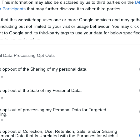
. This information may also be disclosed by us to third parties on the
IA
sználói tartalomnak minősülnek, értük a
szolgáltatás technikai
üzemeltetője semmilyen felelősséget nem
Participants
that may further disclose it to other third parties.
szerkesztőjéhez. Részletek a
Felhasználási feltételekben
és az
adatvédelmi tájékoztatóban
.
 that this website/app uses one or more Google services and may gath
including but not limited to your visit or usage behaviour. You may click 
. A zene az egyetlen közös nyelv, amely Bábel tornya
 to Google and its third-party tags to use your data for below specifi
m más mint a levegő atomjainak leírható, matematikailag
ató mozgása és mégis mennyivel több ennél. A zenétől
ogle consent section.
ilmtől jutok katarzisig, semmilyen más művészet nem tudja
nevetünk, táncolunk, házasodunk és szeretkezünk rá. Ő
nkba, és mikor minden egyes szülinappal közelebb
l Data Processing Opt Outs
autóban, az iPodban a hegyen, a tengerparton, a
indennél emberibb és ősibb. Beszélni még csak alig
inkon a dobot vagy a térdünket vertünk. Hol voltak a
o opt-out of the Sharing of my personal data.
ég énekelgettek a táplálékgyűjtő félemberek? Nem
In
éke-e a túlfejlett agyunknak, vagy valamilyen evolúciós
 csoportos életmód kialakulásakor az emberré válás során.
iság, hogy ezeket a kérdéseket tudományos
o opt-out of the Sale of my Personal Data.
zolni majd egyszer, a végeredmény szempontjából
In
ennünk, velünk, körülöttünk.
pció ami ilyen káprázatos diverzitással ér minket. Hiába
to opt-out of processing my Personal Data for Targeted
az információink hetven százalékát, és van milliószor
ing.
 változatosság amit a zene szóval felcímkézett levegőben
In
álunk példátlan. Nem szeretem a zenei stílusokat, mert
rintem jóra és rosszra a zenéket és innentől csak arra
o opt-out of Collection, Use, Retention, Sale, and/or Sharing
 zenekritikusnak hívott laikusok megéljenek a
ersonal Data that Is Unrelated with the Purposes for which it
ondom ezt, hogy mély híve vagyok az
lected.