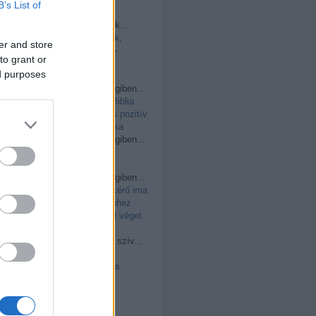
Friss topikok
B’s List of
John Stoner:
Ellopott k...
(
2026.06.01. 11:41
)
Nők,
er and store
feminizmus, anyaság –
to grant or
védőbeszéd a valódi
ed purposes
szabadság mellett
csilla vargáné:
Nemrégiben...
(
2026.05.11. 14:48
)
A Biblia
történeti hitelessége és pozitív
tartalma: Isten intimitása
csilla vargáné:
Nemrégiben...
(
2026.05.11. 14:46
)
Szerzetesek imája
csilla vargáné:
Nemrégiben...
(
2026.03.29. 10:36
)
A kérő ima
természetéről: ha Istenhez
fohászkodunk, azonnal véget
vet a járványnak?
csilla vargáné:
Nehéz szív...
(
2026.02.12. 15:37
)
Az
aszketika és a misztika
különbsége – avagy
gondolatok az imaélet
fontosságáról