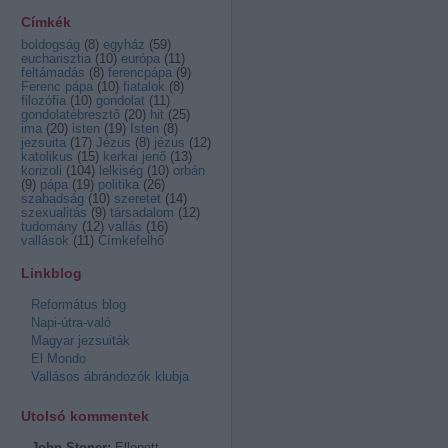
Címkék
boldogság
(
8
)
egyház
(
59
)
eucharisztia
(
10
)
európa
(
11
)
feltámadás
(
8
)
ferencpápa
(
9
)
Ferenc pápa
(
10
)
fiatalok
(
8
)
filozófia
(
10
)
gondolat
(
11
)
gondolatébresztő
(
20
)
hit
(
25
)
ima
(
20
)
isten
(
19
)
Isten
(
8
)
jezsuita
(
17
)
Jézus
(
8
)
jézus
(
12
)
katolikus
(
15
)
kerkai jenő
(
13
)
korizoli
(
104
)
lelkiség
(
10
)
orbán
(
9
)
pápa
(
19
)
politika
(
26
)
szabadság
(
10
)
szeretet
(
14
)
szexualitás
(
9
)
társadalom
(
12
)
tudomány
(
12
)
vallás
(
16
)
vallások
(
11
)
Címkefelhő
Linkblog
Református blog
Napi-útra-való
Magyar jezsuiták
El Mondo
Vallásos ábrándozók klubja
Utolsó kommentek
John Stoner:
Ellopott...