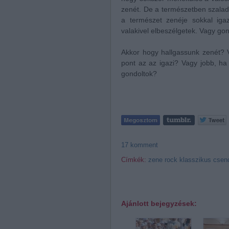
zenét. De a természetben szal
a természet zenéje sokkal iga
valakivel elbeszélgetek. Vagy g
Akkor hogy hallgassunk zenét? 
pont az az igazi? Vagy jobb, ha
gondoltok?
17
komment
Címkék:
zene
rock
klasszikus
csen
Ajánlott bejegyzések: