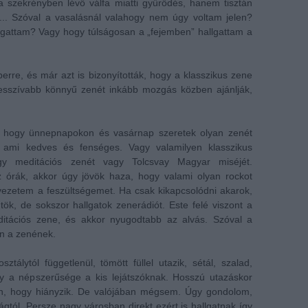
a szekrényben lévő válfa miatti gyűrődés, hanem tisztán
... Szóval a vasalásnál valahogy nem úgy voltam jelen?
lgattam? Vagy hogy túlságosan a „fejemben” hallgattam a
rre, és már azt is bizonyították, hogy a klasszikus zene
resszívabb könnyű zenét inkább mozgás közben ajánlják,
 hogy ünnepnapokon és vasárnap szeretek olyan zenét
, ami kedves és fenséges. Vagy valamilyen klasszikus
gy meditációs zenét vagy Tolcsvay Magyar miséjét.
 órák, akkor úgy jövök haza, hogy valami olyan rockot
evezetem a feszültségemet. Ha csak kikapcsolódni akarok,
ök, de sokszor hallgatok zenerádiót. Este felé viszont a
tációs zene, és akkor nyugodtabb az alvás. Szóval a
an a zenének.
tálytól függetlenül, tömött füllel utazik, sétál, szalad,
gy a népszerűsége a kis lejátszóknak. Hosszú utazáskor
en, hogy hiányzik. De valójában mégsem. Úgy gondolom,
tól. Persze nagy városban direkt ezért is hallgatnak így