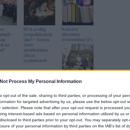
ni
Mi is a világ
Kedvenc
pápát –
megváltásának
idézeteim
ság
útja? – Kerkai
mostanában (II.)
bb az
Jenő
él”
elmélkedése
Jézus
születéséről
„Vállaljuk a halált
Not Process My Personal Information
is!” – Hevenesi
János atya
Kerkai Jenőről
to opt-out of the sale, sharing to third parties, or processing of your per
formation for targeted advertising by us, please use the below opt-out s
r selection. Please note that after your opt-out request is processed y
eing interest-based ads based on personal information utilized by us or
ckback/id/1134049
disclosed to third parties prior to your opt-out. You may separately opt-
losure of your personal information by third parties on the IAB’s list of