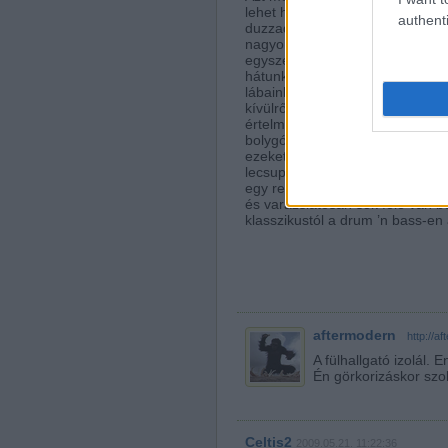
lehet hogy a leghalkabb és legi
authenti
duzzadása közepette kipréselt e
nagyon ritka pillanatai az élet
egyszer sem, pedig semmihez ne
hátunkon a hideg majd kirázza 
lábainkból elszáll az erő és sz
kívülről érkezett és ezért azelő
értelme ennek a bohócmutatvány
bolygón életnek nevezünk, akko
ezeket a pillanatokat. Nagyon ke
lecsupaszodott humanoidokból, í
egy remek forrása ennek, ami rá
és varázslatosan sok féle van b
klasszikustól a drum ’n bass-en 
aftermodern
·
http://a
A fülhallgató izolál.
Én görkorizáskor szok
Celtis2
2009.05.21. 11:22:36