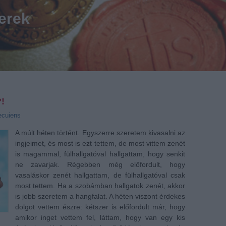
erek
?!
ecuiens
A múlt héten történt. Egyszerre szeretem kivasalni az
ingjeimet, és most is ezt tettem, de most vittem zenét
is magammal, fülhallgatóval hallgattam, hogy senkit
ne zavarjak. Régebben még előfordult, hogy
vasaláskor zenét hallgattam, de fülhallgatóval csak
most tettem. Ha a szobámban hallgatok zenét, akkor
is jobb szeretem a hangfalat. A héten viszont érdekes
dolgot vettem észre: kétszer is előfordult már, hogy
amikor inget vettem fel, láttam, hogy van egy kis