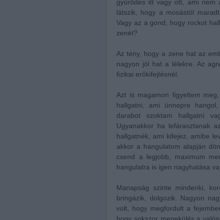
gyűrődés itt vagy ott, ami nem 
látszik, hogy a mosástól maradt
Vagy az a gond, hogy rockot hal
zenét?
Az tény, hogy a zene hat az embe
nagyon jól hat a lélekre. Az ag
fizikai erőkifejtésnél.
Azt is magamon figyeltem meg,
hallgatni, ami ünnepre hangol
darabot szoktam hallgatni va
Ugyanakkor ha lefárasztanak az
hallgatnék, ami kifejez, amibe l
akkor a hangulatom alapján dönt
csend a legjobb, maximum medi
hangulatra is igen nagyhatása v
Manapság szinte mindenki, korosz
bringázik, dolgozik. Nagyon na
volt, hogy megfordult a fejemb
hogy sokszor menekülés a valóság