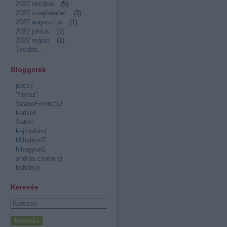
2022 október
(
5
)
2022 szeptember
(
3
)
2022 augusztus
(
1
)
2022 június
(
1
)
2022 május
(
1
)
Tovább
...
Bloggerek
pacsy
"fityisz"
SzabóFerencSJ
korizoli
Satori
kajtordomi
MihalkovF
hibagyuri1
andras.csaba.sj
hofiatya
Keresés