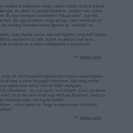
y amikor a háttérben megy valami szám, azok a fránya
ülembe, és akkor is azokat dúdolom, amikor már csönd
an. És bármennyire szeretném "kikapcsolni", egy idő
 kezdek. És úgy éreztem, hogy ez baj, mert nemcsak az
de tényleg kevésbé tudok figyelni az "odakint"-re.
ét, csak olyant, amire oda kell figyelni, meg kell fejteni,
 Előre rászánom az időt, leülök és akkor csak arra
l esik a csönd és a tiszta odafigyelés a következő
Válasz erre
hogy te, mint papjelölt igyekszel szépen vasalt ingben
mazod meg a zene lényegét szerintem, bár még annyit
ét sajna nem lehet "tömött füllel" hallgatni.
tsd ki bővebben:- az a jó zene, amit értünk. Ezért szoktam
 mert, ha pl én nem értek egy Michael Breckert, kíváncsi
si énekóra után, mit fog fel belőle.-
ában , mit is jelent az, hogy te egy szuper zeneértő
értése?
Válasz erre