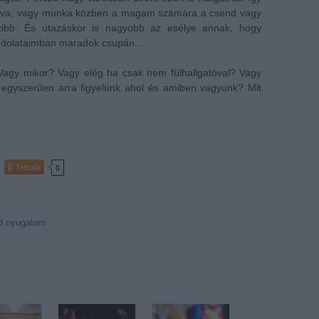
adva, vagy munka közben a magam számára a csend vagy
zibb. És utazáskor is nagyobb az esélye annak, hogy
ondolataimban maradok csupán...
Vagy mikor? Vagy elég ha csak nem fülhallgatóval? Vagy
 egyszerűen arra figyelünk ahol és amiben vagyunk? Mit
Tetszik
0
d
nyugalom