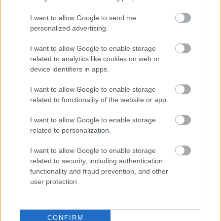
felkavarodott vízbe :-).
I want to allow Google to send me
Teréz Anya halálakor egy nagyon groteszk dolog
personalized advertising.
történt. Ugyanis épp akkoriban halt meg Lady Diana
is. Korunk profán szentje. A Szent és a "szent"
I want to allow Google to enable storage
egyszerre. Diana körül irózatos médiacirkusz és
related to analytics like cookies on web or
hisztéria alakult ki, háttérbe szorítva a Szent
device identifiers in apps.
távozását. Nekem nagyon érdekes kettősség volt ez.
I want to allow Google to enable storage
Egy szentként ünnepelt kétes életű "sztár" (vagy mi?)
related to functionality of the website or app.
és a század egyik legnagyobb életművét hátrahagyó
szerzetesnő, még halálában is a háttérben. A Szent
I want to allow Google to enable storage
és a profán.
related to personalization.
De ennek azért elég klassz üzenete lehet a
I want to allow Google to enable storage
számunkra. Mind a különböző vallási tradíciókban
related to security, including authentication
létező ereklyetisztelet, mind a Szentek kultusza,
functionality and fraud prevention, and other
mind a profán szentek (akiknek a helyét manapság a
user protection.
celebek kezdik átvenni?!), azt jelzik, hogy az
emberiségbe nagyon mélyen bele van kódolva a
több, a transzcendentális utáni vágy. Ezért nem
CONFIRM