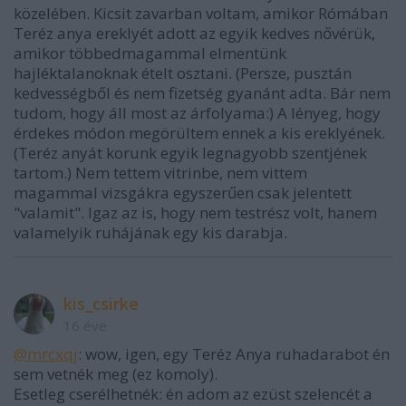
közelében. Kicsit zavarban voltam, amikor Rómában
Teréz anya ereklyét adott az egyik kedves nővérük,
amikor többedmagammal elmentünk
hajléktalanoknak ételt osztani. (Persze, pusztán
kedvességből és nem fizetség gyanánt adta. Bár nem
tudom, hogy áll most az árfolyama:) A lényeg, hogy
érdekes módon megörültem ennek a kis ereklyének.
(Teréz anyát korunk egyik legnagyobb szentjének
tartom.) Nem tettem vitrinbe, nem vittem
magammal vizsgákra egyszerűen csak jelentett
"valamit". Igaz az is, hogy nem testrész volt, hanem
valamelyik ruhájának egy kis darabja.
kis_csirke
16 éve
@mrcxqj
: wow, igen, egy Teréz Anya ruhadarabot én
sem vetnék meg (ez komoly).
Esetleg cserélhetnék: én adom az ezüst szelencét a