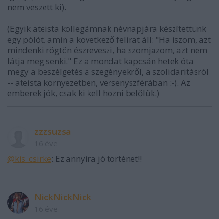
nem veszett ki).
(Egyik ateista kollegámnak névnapjára készítettünk
egy pólót, amin a következő felirat áll: "Ha iszom, azt
mindenki rögtön észreveszi, ha szomjazom, azt nem
látja meg senki." Ez a mondat kapcsán hetek óta
megy a beszélgetés a szegényekről, a szolidaritásról
-- ateista környezetben, versenyszférában :-). Az
emberek jók, csak ki kell hozni belőlük.)
zzzsuzsa
16 éve
@kis_csirke
: Ez annyira jó történet!!
NickNickNick
16 éve