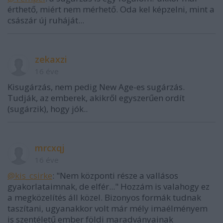
érthető, miért nem mérhető. Oda kel képzelni, mint a
császár új ruháját...
zekaxzi
16 éve
Kisugárzás, nem pedig New Age-es sugárzás.
Tudják, az emberek, akikről egyszerűen ordít
(sugárzik), hogy jók..
mrcxqj
16 éve
@kis_csirke
: "Nem központi része a vallásos
gyakorlataimnak, de elfér..." Hozzám is valahogy ez
a megközelítés áll közel. Bizonyos formák tudnak
taszítani, ugyanakkor volt már mély imaélményem
is szentéletű ember földi maradványainak