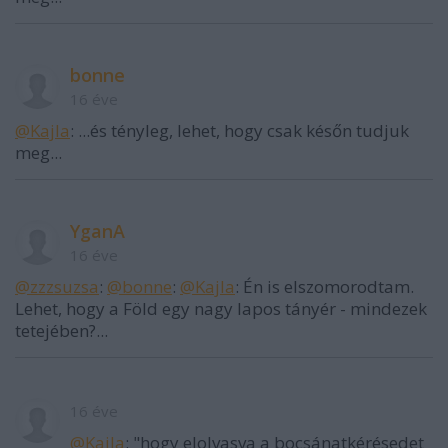
bonne
16 éve
@Kajla
: ...és tényleg, lehet, hogy csak későn tudjuk
meg...
YganA
16 éve
@zzzsuzsa
:
@bonne
:
@Kajla
: Én is elszomorodtam.
Lehet, hogy a Föld egy nagy lapos tányér - mindezek
tetejében?...
16 éve
@Kajla
: "hogy elolvasva a bocsánatkérésedet