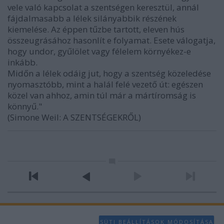
vele való kapcsolat a szentségen keresztül, annál
fájdalmasabb a lélek silányabbik részének
kiemelése. Az éppen tűzbe tartott, eleven hús
összeugrásához hasonlít e folyamat. Esete válogatja,
hogy undor, gyűlölet vagy félelem környékez-e
inkább.
Midőn a lélek odáig jut, hogy a szentség közeledése
nyomasztóbb, mint a halál felé vezető út: egészen
közel van ahhoz, amin túl már a mártíromság is
könnyű."
(Simone Weil: A SZENTSÉGEKRŐL)
SÜTI BEÁLLÍTÁSOK MÓDOSÍTÁSA