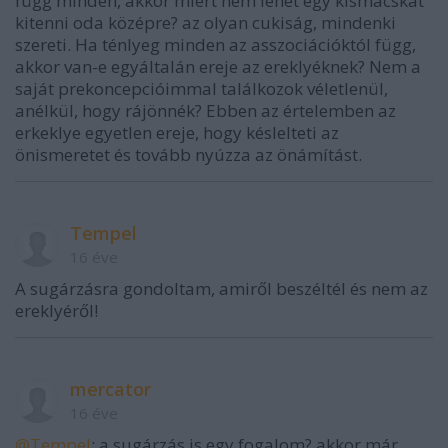
függ minden, akkor miért nem lehet egy kismacskát
kitenni oda középre? az olyan cukiság, mindenki
szereti. Ha ténlyeg minden az asszociációktól függ,
akkor van-e egyáltalán ereje az ereklyéknek? Nem a
saját prekoncepcióimmal találkozok véletlenül,
anélkül, hogy rájönnék? Ebben az értelemben az
erkeklye egyetlen ereje, hogy késlelteti az
önismeretet és tovább nyúzza az önámítást.
Tempel
16 éve
A sugárzásra gondoltam, amiről beszéltél és nem az
ereklyéről!
mercator
16 éve
@Tempel
: a sugárzás is egy fogalom? akkor már