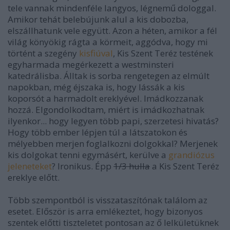
tele vannak mindenféle langyos, légnemű dologgal.
Amikor tehát belebújunk alul a kis dobozba,
elszállhatunk vele együtt. Azon a héten, amikor a fél
világ könyökig rágta a körmeit, aggódva, hogy mi
történt a szegény
kisfiúval
, Kis Szent Teréz testének
egyharmada megérkezett a westminsteri
katedrálisba. Álltak is sorba rengetegen az elmúlt
napokban, még éjszaka is, hogy lássák a kis
koporsót a harmadolt ereklyével. Imádkozzanak
hozzá. Elgondolkodtam, miért is imádkozhatnak
ilyenkor... hogy legyen több papi, szerzetesi hivatás?
Hogy több ember lépjen túl a látszatokon és
mélyebben merjen foglalkozni dolgokkal? Merjenek
kis dolgokat tenni egymásért, kerülve a
grandiózus
jeleneteket
? Ironikus. Épp
1/3 hulla
a Kis Szent Teréz
ereklye előtt.
Több szempontból is visszataszítónak találom az
esetet. Először is arra emlékeztet, hogy bizonyos
szentek előtti tiszteletet pontosan az ő lelkületüknek