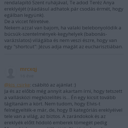
rendalapító Szent ruhájával, Te adod Teréz Anya
ereklyéjét (ráadásul adhatok pár csodás érmét, hogy
egálban legyünk).
De a viccet félretéve.
Nekem azzal van bajom, ha valaki belebonyolódik a
búcsúk-szentelmények-kegyhelyek (babonás-
varázslatos) világába és nem veszi észre, hogy van
egy "shortcut": Jézus adja magát az eucharisztiában.
mrcxqj
16 éve
@kis_csirke
: csábító az ajánlat :)
Ja és az előbb még annyit akartam írni, hogy tetszett
a vallásközi megközelítés is... Én egy kicsit tovább
tágítanám a kört. Nem tudom, hogy Elvis-t
felnégyelték-e már, de, hogy B kategóriás ereklyéivel
tele van a világ, az biztos. A zarándokok és az
ereklyék előtt hódoló emberek tömegét pedig