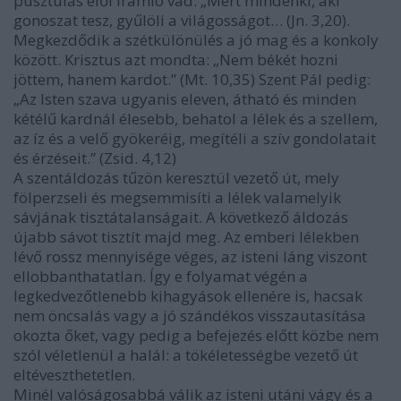
pusztulás elől iramló vad. „Mert mindenki, aki
gonoszat tesz, gyűlöli a világosságot… (Jn. 3,20).
Megkezdődik a szétkülönülés a jó mag és a konkoly
között. Krisztus azt mondta: „Nem békét hozni
jöttem, hanem kardot.” (Mt. 10,35) Szent Pál pedig:
„Az Isten szava ugyanis eleven, átható és minden
kétélű kardnál élesebb, behatol a lélek és a szellem,
az íz és a velő gyökeréig, megítéli a szív gondolatait
és érzéseit.” (Zsid. 4,12)
A szentáldozás tűzön keresztül vezető út, mely
fölperzseli és megsemmisíti a lélek valamelyik
sávjának tisztátalanságait. A következő áldozás
újabb sávot tisztít majd meg. Az emberi lélekben
lévő rossz mennyisége véges, az isteni láng viszont
ellobbanthatatlan. Így e folyamat végén a
legkedvezőtlenebb kihagyások ellenére is, hacsak
nem öncsalás vagy a jó szándékos visszautasítása
okozta őket, vagy pedig a befejezés előtt közbe nem
szól véletlenül a halál: a tökéletességbe vezető út
eltéveszthetetlen.
Minél valóságosabbá válik az isteni utáni vágy és a