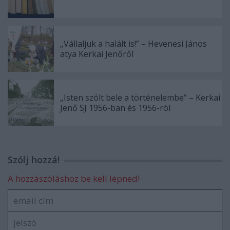
„Vállaljuk a halált is!” – Hevenesi János
atya Kerkai Jenőről
„Isten szólt bele a történelembe” – Kerkai
Jenő SJ 1956-ban és 1956-ról
Szólj hozzá!
A hozzászóláshoz be kell lépned!