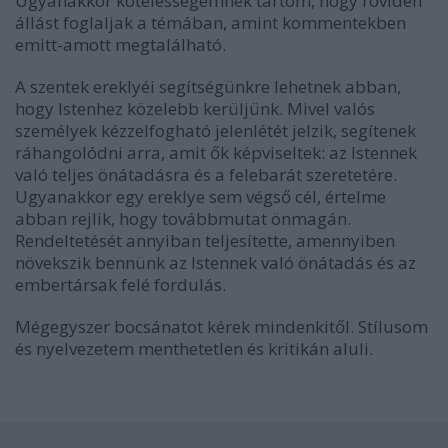
Ugyanakkor kötelességemnek tartom, hogy röviden
állást foglaljak a témában, amint kommentekben
emitt-amott megtalálható.
A szentek ereklyéi segítségünkre lehetnek abban,
hogy Istenhez közelebb kerüljünk. Mivel valós
személyek kézzelfogható jelenlétét jelzik, segítenek
ráhangolódni arra, amit ők képviseltek: az Istennek
való teljes önátadásra és a felebarát szeretetére.
Ugyanakkor egy ereklye sem végső cél, értelme
abban rejlik, hogy továbbmutat önmagán.
Rendeltetését annyiban teljesítette, amennyiben
növekszik bennünk az Istennek való önátadás és az
embertársak felé fordulás.
Mégegyszer bocsánatot kérek mindenkitől. Stílusom
és nyelvezetem menthetetlen és kritikán aluli.