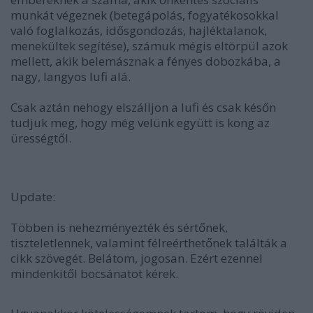
munkát végeznek (betegápolás, fogyatékosokkal
való foglalkozás, idősgondozás, hajléktalanok,
menekültek segítése), számuk mégis eltörpül azok
mellett, akik belemásznak a fényes dobozkába, a
nagy, langyos lufi alá.
Csak aztán nehogy elszálljon a lufi és csak későn
tudjuk meg, hogy még velünk együtt is kong az
ürességtől.
Update:
Többen is nehezményezték és sértőnek,
tiszteletlennek, valamint félreérthetőnek találták a
cikk szövegét. Belátom, jogosan. Ezért ezennel
mindenkitől bocsánatot kérek.