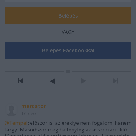
VAGY
mercator
16 éve
@Tempel
: először is, az ereklye nem fogalom, hanem
tárgy. Másodszor meg ha tényleg az asszociációktól