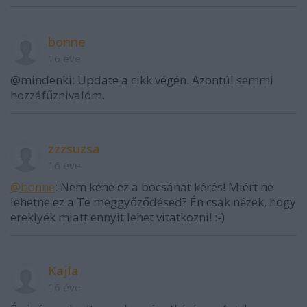
bonne
16 éve
@mindenki: Update a cikk végén. Azontúl semmi
hozzáfűznivalóm.
zzzsuzsa
16 éve
@bonne
: Nem kéne ez a bocsánat kérés! Miért ne
lehetne ez a Te meggyőződésed? Én csak nézek, hogy
ereklyék miatt ennyit lehet vitatkozni! :-)
Kajla
16 éve