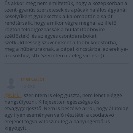
És akkor még nem említettük, hogy a középkorban a
szent-gyanús szerzetesek és apácák halálos ágyánál
keselyűként gyülekeztek alkalomadtán a saját
rendtársaik, hogy amikor végre meghal az illető,
rögtön feldolgozhassák a hullát (többnyire
szétfőzték), és az egyes csontdarabokat
szétküldhesség szuvenírként a többi kolostorba,
meg a hűbéruraknak, a pápai kincstárba, az ereklye-
árusokhoz, stb. Szerintem ez elég vicces =))
mercator
16 éve
@Nick_
: szerintem is elég guszta, nem lehet eléggé
hangsúlyozni. Kifejezetten egészséges és
étvágygerjesztő. Nem is beszélve arról, hogy állítólag
egy ilyen eseményen való résztétel a csodatevő
erejénél fogva valószínüleg a hányingerből is
kigyógyít...