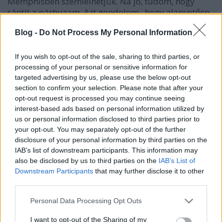
Memphisben szemlélhetjük. Na jó, tudom, hogy
sántít a párhuzam. Azt gondolom , hogy alapvetően
két aspektus keveredik itt az ereklyék kapcsán. (És ez
Blog -
Do Not Process My Personal Information
inkább amolyan intuitív tapogatozás lévén, hogy
nemigen vagyok benne a témában) Az első talán az,
hogy az emberek egy jókora részének (sőt bizonyos
If you wish to opt-out of the sale, sharing to third parties, or
életszakaszokban talán mindenkinek) szüksége van
processing of your personal or sensitive information for
"kultikus" személyekre (popsztár, sportoló,
targeted advertising by us, please use the below opt-out
filmcsillag, aszkéta, az evangéliumot radikálisan
section to confirm your selection. Please note that after your
megvalósító emberek...), akik ideálként jelennek meg
opt-out request is processed you may continue seeing
interest-based ads based on personal information utilized by
és onnantól kezdve, hogy ezekbe a személyekbe,
us or personal information disclosed to third parties prior to
akármilyen formán is, kapaszkodik valaki, nem
your opt-out. You may separately opt-out of the further
nehéz elképzelnem, hogy minden, ami az immár
disclosure of your personal information by third parties on the
idealizált személyhez köthető, akár extrém szinten is
IAB’s list of downstream participants. This information may
fontossá válik az illető számára. A második aspektus
also be disclosed by us to third parties on the
IAB’s List of
pedig az, hogy a különböző spirituális (vallási)
Downstream Participants
that may further disclose it to other
hagyományokban időnként felbukkannak olyan
third parties.
(szentként tisztelt) emberek, akikben a környezetük
sajátos hitelességet érez meg: egyes guruk, csoda
Please note that this website/app uses one or more Google
Personal Data Processing Opt Outs
rabbik, lelki mesterek, az evangélium hű követői...
services and may gather and store information including but
Ezekre az emberekre különösen is figyelnek az adott
not limited to your visit or usage behaviour. You may click to
I want to opt-out of the Sharing of my