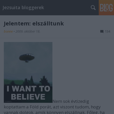
Jezsuita bloggerek
Jelentem: elszálltunk
bonne
•
2009. október 18.
134
Nem sok évtizedig
koptattam a Föld porát, azt viszont tudom, hogy
vannak dolgok, amik könnyen elszállnak. Főleg, ha