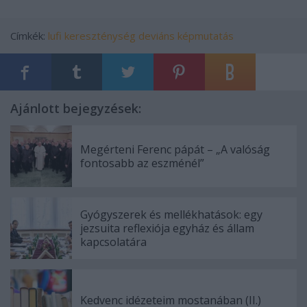
Címkék:
lufi
kereszténység
deviáns
képmutatás
Ajánlott bejegyzések:
Megérteni Ferenc pápát – „A valóság
fontosabb az eszménél”
Gyógyszerek és mellékhatások: egy
jezsuita reflexiója egyház és állam
kapcsolatára
Kedvenc idézeteim mostanában (II.)