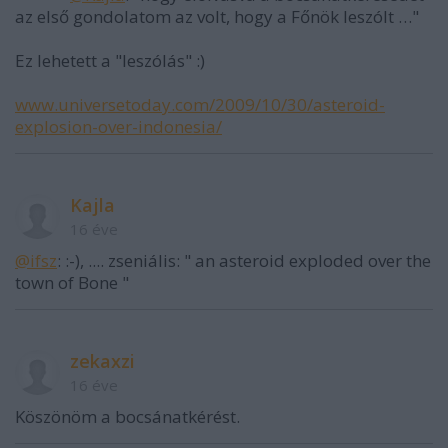
az első gondolatom az volt, hogy a Főnök leszólt …"
Ez lehetett a "leszólás" :)
www.universetoday.com/2009/10/30/asteroid-
explosion-over-indonesia/
Kajla
16 éve
@ifsz
: :-), .... zseniális: " an asteroid exploded over the
town of Bone "
zekaxzi
16 éve
Köszönöm a bocsánatkérést.