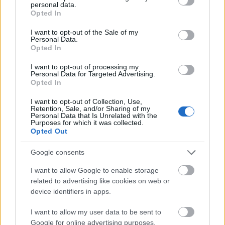
personal data.
vallási közösség tagjai, hiszen mégis csak van egy
grant or deny consent to Google and its third-party tags to
Opted In
sajátos tapasztalatuk, ami nem pusztán öncélú,
use your data for below specified purposes in below Google
hanem segíthet másoknak is a lelki
consent section.
I want to opt-out of the Sale of my
Personal Data.
növekedésben/Istenre találásban. Szerintem az
Opted In
határozza meg, hogy mennyire kiegyensúlyozott
valakinek a viszonyulása egy személyhez, vagy
I want to opt-out of processing my
annak földi maradványaihoz, hogy milyen arányban
Personal Data for Targeted Advertising.
Opted In
van jelen az első ill. a második aspektus. Számomra
(és ha jól értem @Reina Nicolasa számodra is) az
I want to opt-out of Collection, Use,
ideális az a 1.asp=0 2.asp=100. Azonban a valóság
Retention, Sale, and/or Sharing of my
Personal Data that Is Unrelated with the
sokszor mást tükröz (és szerintem a poszt is kb erről
Purposes for which it was collected.
szólt...)
Opted Out
Google consents
kis_csirke
I want to allow Google to enable storage
16 éve
related to advertising like cookies on web or
device identifiers in apps.
@mrcxqj
: köszi, hogy írtad Elvist, én Michael Jackson
temetésén gondolkoztam ezzel kapcsolatban, de
I want to allow my user data to be sent to
nem mertem leírni, hogy ne dobjak még egy követ a
Google for online advertising purposes.