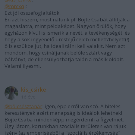
@mrcxqj
:
Ezt jól összefoglaltátok.
Én azt hiszem, most nálunk pl. Böjte Csabát állítják a
magaslatra, mint példaképet. Nagyon örülök, hogy
egyházon kívül is ismerik a nevét, a tevékenységét, és
hogy a sok ingyenélő üresfejű celeb mellett/helyett(!)
ő is eszükbe jut, ha idealizálni kell valakit. Nem azt
mondom, hogy csináljanak belőle sztárt vagy
bálványt, de ellensúlyozhatja talán a másik oldalt.
Valami ilyesmi.
kis_csirke
16 éve
@bölcsésztanár
: igen, épp erről van szó. A hiteles
keresztények azért manapság is ideálok lehetnek!
Böjte Csaba mindenképp megérdemli a figyelmet.
Úgy látom, korunkban szociális területen van rájuk
igény (az emberiségből a "szociális érzékenység"