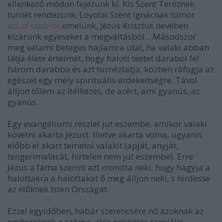
ellenkező módon fejezünk ki: Kis Szent Teréznek
turnét rendezünk, Loyolai Szent Ignácnak tömör
ezüst szobrot
emelünk, Jézus Krisztus nevében
kizárunk egyeseket a megváltásból... Másodszor
meg valami beteges hajlamra utal, ha valaki abban
látja élete értelmét, hogy halott testet darabol fel
három darabba és azt turnéztatja, közben ráfogja az
egészet egy mély spirituális érdekeltségre. Távol
álljon tőlem az ítélkezés, de azért, ami gyanús, az
gyanús.
Egy evangéliumi részlet jut eszembe, amikor valaki
követni akarta Jézust. Illetve akarta volna, ugyanis
előbb el akart temetni valakit (apját, anyját,
tengerimalacát, hirtelen nem jut eszembe). Erre
Jézus a fáma szerint azt mondta neki, hogy hagyja a
halottakra a halottakat ő meg álljon neki, s hirdesse
az élőknek Isten Országát.
Ezzel egyidőben, habár szerencsére nő azoknak az
embereknek a száma, akik önkéntes szociális