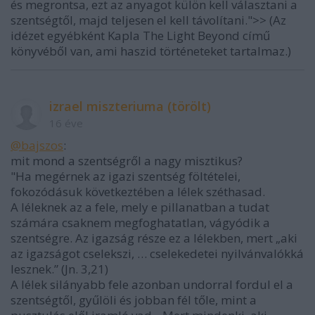
és megrontsa, ezt az anyagot külön kell választani a
szentségtől, majd teljesen el kell távolítani.">> (Az
idézet egyébként Kapla The Light Beyond című
könyvéből van, ami haszid történeteket tartalmaz.)
izrael miszteriuma (törölt)
16 éve
@bajszos
:
mit mond a szentségről a nagy misztikus?
"Ha megérnek az igazi szentség föltételei,
fokozódásuk következtében a lélek széthasad.
A léleknek az a fele, mely e pillanatban a tudat
számára csaknem megfoghatatlan, vágyódik a
szentségre. Az igazság része ez a lélekben, mert „aki
az igazságot cselekszi, … cselekedetei nyilvánvalókká
lesznek.” (Jn. 3,21)
A lélek silányabb fele azonban undorral fordul el a
szentségtől, gyűlöli és jobban fél tőle, mint a