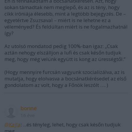
Én is fennakadtam a bocsánatkérésen. Azt, hogy
sokan támadtak nem meglepő, és az is tény, hogy
cikk iróniája élesebb, mint a legtöbb bejegyzés. De –
egyetértve Zsuzsaval – miért is ne lehetne ez a
véleményed? És feldúltan miért is ne fogalmazhatnál
így?
Az utolsó mondatod pedig 100%-ban igaz: „Csak
aztán nehogy elszálljon a lufi és csak későn tudjuk
meg, hogy még velünk együtt is kong az ürességtől.”
(Hogy mennyire furcsán vagyunk szocializálva, az is
mutatja, hogy elolvasva a bocsánatkérésedet az első
gondolatom az volt, hogy a Főnök leszólt …. )
bonne
16 éve
@Kajla
: ...és tényleg, lehet, hogy csak későn tudjuk
meg...