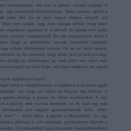
n reménykedem. Ha nem is állítom, remélni szabad. A
, egy reményteli misztériumnak. Talán vannak, akiket a
lál utáni élet, és az ilyen irányú félelem mögött, azt
l. Mert nem tudják, vagy nem akarják elhinni, hogy Isten
 és végtelenül irgalmas is. A tékozló fiú bátyja sem tudta
almas, szerető magatartását. Én úgy magyarázom tehát a
eket, hogy az életünkben vannak örökéletre kiterjedő
ogy milyen döntéseket hozunk. De az az isteni akarat,
ndékszik, és én remélem, hogy senki sem jut pokolra vagy
em óhajtja az üdvösséget, az csak azért van, mert nem
nnyországról és nem tudja, mit jelent találkozni és együtt
 másik oldalon levő lator?
éget adott a megtisztulásra. A haláltusa a tisztulás egyik
ségeket, azt, hogy mi, mikor és hogyan fog történni. A
a gazda kimegy a piacra és keres munkásokat. A nap
k a piacon, akik munkát keresnek, és ők csak egy órát
dénárjukat, ami nagyon igazságtalannak tűnik. „Miért
t vele?” – kérdi akkor a gazda a tiltakozóktól. Én úgy
kába állóknak is volt családjuk, gondoskodni akartak a
keresetre. A munkanélküli napszámosnak elképzelhetetlenül