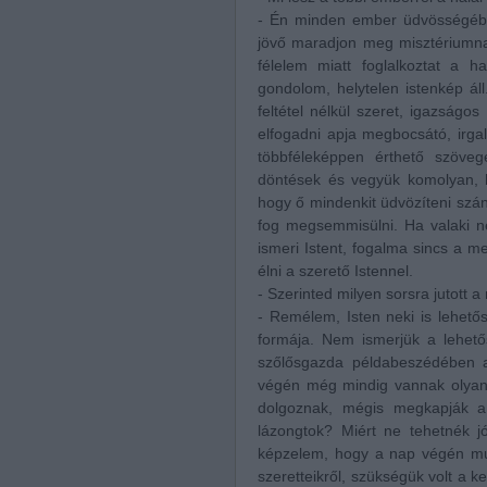
- Én minden ember üdvösségébe
jövő maradjon meg misztériumnak
félelem miatt foglalkoztat a ha
gondolom, helytelen istenkép ál
feltétel nélkül szeret, igazságos
elfogadni apja megbocsátó, irg
többféleképpen érthető szöveg
döntések és vegyük komolyan, h
hogy ő mindenkit üdvözíteni szá
fog megsemmisülni. Ha valaki n
ismeri Istent, fogalma sincs a me
élni a szerető Istennel.
- Szerinted milyen sorsra jutott a
- Remélem, Isten neki is lehetős
formája. Nem ismerjük a lehető
szőlősgazda példabeszédében 
végén még mindig vannak olyano
dolgoznak, mégis megkapják a 
lázongtok? Miért ne tehetnék jó
képzelem, hogy a nap végén mun
szeretteikről, szükségük volt a 