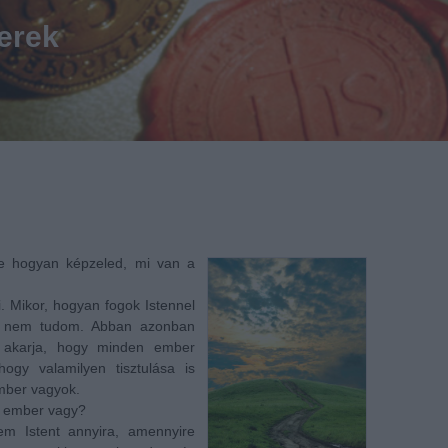
erek
e hogyan képzeled, mi van a
. Mikor, hogyan fogok Istennel
zt nem tudom. Abban azonban
t akarja, hogy minden ember
hogy valamilyen tisztulása is
mber vagyok.
ös ember vagy?
em Istent annyira, amennyire