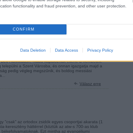
cation functionality and fraud prevention, and other user protection.
r elolvasni.
Válasz erre
CONFIRM
04.21. 19:23:07
Data Deletion
Data Access
Privacy Policy
 egy keresztény szereti Izraelt és a zsidókat? Ha eljön
a Beit HaMikdash, hiába kapálóznak ellene a nemzetek!
g települni a Szent Városba, és onnan igazgatja majd a
ttság pedig végleg megszűnik, és boldog messiási
...
Válasz erre
gy "csak" az ortodox zsidók egyes csoportjai akarata (1
ista-keresztény háttérrel (köztük az atw-s 700-as klub
 a békefolyamatoknak. Ezt mintha az evangéliumi