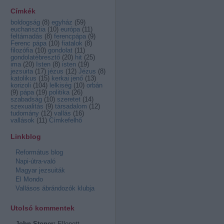
Címkék
boldogság
(
8
)
egyház
(
59
)
eucharisztia
(
10
)
európa
(
11
)
feltámadás
(
8
)
ferencpápa
(
9
)
Ferenc pápa
(
10
)
fiatalok
(
8
)
filozófia
(
10
)
gondolat
(
11
)
gondolatébresztő
(
20
)
hit
(
25
)
ima
(
20
)
Isten
(
8
)
isten
(
19
)
jezsuita
(
17
)
jézus
(
12
)
Jézus
(
8
)
katolikus
(
15
)
kerkai jenő
(
13
)
korizoli
(
104
)
lelkiség
(
10
)
orbán
(
9
)
pápa
(
19
)
politika
(
26
)
szabadság
(
10
)
szeretet
(
14
)
szexualitás
(
9
)
társadalom
(
12
)
tudomány
(
12
)
vallás
(
16
)
vallások
(
11
)
Címkefelhő
Linkblog
Református blog
Napi-útra-való
Magyar jezsuiták
El Mondo
Vallásos ábrándozók klubja
Utolsó kommentek
John Stoner:
Ellopott...