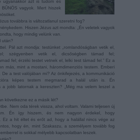
 ugyanakkor azt is tudom és
 BŰNÖS vagyok. Mert hiszek
nösöket.
ézus továbbra is változatlanul szeretni fog?
ménykedem. Hiszen Jézus azt mondta: „Én veletek vagyok
ondta, hogy mindig velünk van.
l után?
tel. Pál azt mondja: testünket „romlandóságban vetik el,
el; szégyenben vetik el, dicsőségben támad fel;
ad fel; érzéki testet vetnek el, lelki test támad fel.” Ez a
észen más, mint a mostani, háromdimenziós testem. Emberi
. De a test valójában mi? Az önkifejezés, a kommunikáció
cióra képes testem megmarad a halál után is. Én
 a jobb latornak a kereszten? „Még ma velem leszel a
san következne ez a másik lét?
etbe. Nem oda térek vissza, ahol voltam. Valami teljesen új
 rám. Én így hiszem, és nem nagyon érdekel, hogy
 Ez a hit éltet és erőt ad, hogy a halállal nincs vége az
ontos, hogy én, mint Szakaszu, a személyem tovább fog
i emberrel is sokkal mélyebb kapcsolatban leszek.
 után?