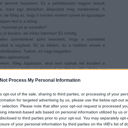
ud semmit hazavinni. Ez a példabeszéd nagyon tetszik
a, mert egy dénárban állapodott meg mindenkivel. A
n, de főleg az, hogy ő minden embert szeret és igazságos
ppen fest is a dolog.
n hasonlat jut az eszedbe?
y jó barátra, aki elvisz Istenhez! Én mindig
len szeretetével azért teremtett, hogy a szeretetét
kat is segítsek. Ez az életem, és a halálom ennek a
kételkedtem. Tudom, ez nagy kegyelem.
tlen optimizmust.
ekem, főleg Japánban, ahol nem tudnak mit kezdeni a
üzdenek a halál gondolatával és félnek tőle. Talán az
imizmusomat, mert amikor féltem, Istenbe kapaszkodtam,
Not Process My Personal Information
rejével. A jövőről is azt tartom, hogy nem úgy lesz, ahogy
 Isten velem marad. Aki azt hiszi, hogy az élete a saját
al fog találkozni. Tudsz-e hinni abban, hogy Isten jó,
to opt-out of the sale, sharing to third parties, or processing of your per
it szeretnél? Tudsz-e hinni abban, hogy Isten a tenyerén
formation for targeted advertising by us, please use the below opt-out s
ást Istennel, aki még jobban vágyódik rám, ránk, mint mi
r selection. Please note that after your opt-out request is processed y
eing interest-based ads based on personal information utilized by us or
disclosed to third parties prior to your opt-out. You may separately opt-
losure of your personal information by third parties on the IAB’s list of