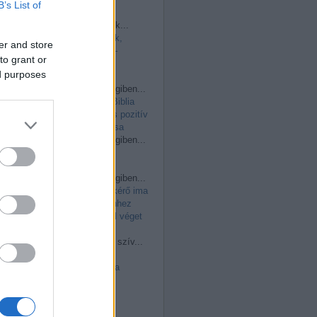
Friss topikok
B’s List of
John Stoner:
Ellopott k...
(
2026.06.01. 11:41
)
Nők,
er and store
feminizmus, anyaság –
to grant or
védőbeszéd a valódi
ed purposes
szabadság mellett
csilla vargáné:
Nemrégiben...
(
2026.05.11. 14:48
)
A Biblia
történeti hitelessége és pozitív
tartalma: Isten intimitása
csilla vargáné:
Nemrégiben...
(
2026.05.11. 14:46
)
Szerzetesek imája
csilla vargáné:
Nemrégiben...
(
2026.03.29. 10:36
)
A kérő ima
természetéről: ha Istenhez
fohászkodunk, azonnal véget
vet a járványnak?
csilla vargáné:
Nehéz szív...
(
2026.02.12. 15:37
)
Az
aszketika és a misztika
különbsége – avagy
gondolatok az imaélet
fontosságáról