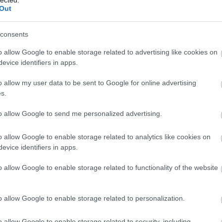
Nők,
Out
feminizmus,
anyaság –
consents
védőbeszéd a
valódi
o allow Google to enable storage related to advertising like cookies on
szabadság
mellett
evice identifiers in apps.
o allow my user data to be sent to Google for online advertising
s.
ckback/id/1888643
to allow Google to send me personalized advertising.
sználói tartalomnak minősülnek, értük a
szolgáltatás technikai
üzemeltetője semmilyen felelősséget nem
o allow Google to enable storage related to analytics like cookies on
szerkesztőjéhez. Részletek a
Felhasználási feltételekben
és az
adatvédelmi tájékoztatóban
.
evice identifiers in apps.
ntet! (169)
o allow Google to enable storage related to functionality of the website
04.21. 14:18:52
 értem, de ez így van jól, nem kell mindent értenem...
o allow Google to enable storage related to personalization.
Válasz erre
o allow Google to enable storage related to security, including