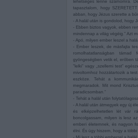
lehetséges lenne számomra. De
tapasztalom, hogy SZERETETT
abban, hogy Jézus szerette a bű
- A halál után is gondolod, hogy J
- Ebben biztos vagyok, ebben re
mindennap a világ végéig.” Azt m
- Apó, milyen ember leszel a halá
- Ember leszek, de másfajta test
romolhatatlanságban támad f
gyöngeségben vetik el, erőben tám
"lelki” vagy „szellemi test” eg
mivoltomhoz hozzátartozik a test
eszköze. Tehát a kommuniká
megmaradok. Mit mond Krisztus
paradicsomban.”
- Tehát a halál után folytatólago
- A halál után átmegyek egy új él
és elképzelhetetlen lét vár
boncolgassam, milyen is lesz az.
emberi életemnek, és nagyon f
élni. És úgy hiszem, hogy a több
- Mi lesz a többi emberrel a halál