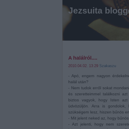
Jezsuita blogg
A halálról....
2010.04.02. 13:29
Szakaszu
- Apó, engem nagyon érdekeln
halál után?
- Nem tudok erről sokat mondani
és szeretteimmel találkozni a
biztos vagyok, hogy Isten az
üdvözüljön. Arra is gondolok, 
szükségem lesz, hiszen bűnös e
- Mit jelent neked az, hogy bűn
- Azt jelenti, hogy nem szeret