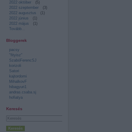
2022 október
(
5
)
2022 szeptember
(
3
)
2022 augusztus
(
1
)
2022 június
(
1
)
2022 május
(
1
)
Tovább
...
Bloggerek
pacsy
"fityisz"
SzabóFerencSJ
korizoli
Satori
kajtordomi
MihalkovF
hibagyuri1
andras.csaba.sj
hofiatya
Keresés