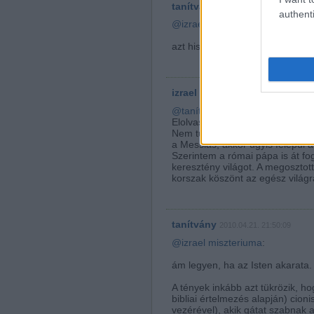
tanítvány
2010.04.21. 14:48:50
authenti
@izrael miszteriuma
:
azt hiszem, érdemes még egysze
izrael miszteriuma (törölt)
2010.
@tanítvány
:
Elolvastam!
Nem tudom, mi baj van abban, ha
a Messiás, akkor úgyis felépül 
Szerintem a római pápa is át fo
keresztény világot. A megoszto
korszak köszönt az egész világra
tanítvány
2010.04.21. 21:50:09
@izrael miszteriuma
:
ám legyen, ha az Isten akarata.
A tények inkább azt tükrözik, ho
bibliai értelmezés alapján) cion
vezérével), akik gátat szabnak