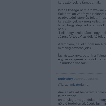
keresztények is támogatnák.
Isten Országa nem erőszakkal jő
Sok ártatlan vér folyt birtokha
ószövetségi istenkép felett (mo
keresztényeknek meg kellett tan
lehet, hogy ideje volna a zsidók
nép.)
"Kell, hogy szakadások legyenek
Jézust "ortodox" zsidók ítélték el
A templom, ha jól tudom ma 4 r
mint végidővárás jele)
Így visszakanyarodtunk a Talmu
egybecsengenek a zsidók harcos m
Talmudot olvassák?
tanítvány
2010.04.21. 21:55:07
@izrael miszteriuma
:
Ami az általad beidézett tanmesé
félreértettél:
én tényleg arra gondoltam, hogy 
nő elé térdeljen áldásért. Így 