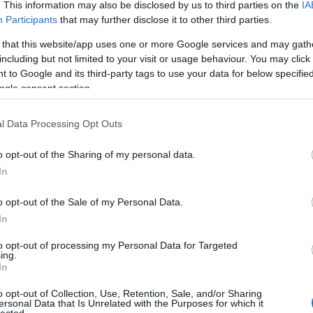
. This information may also be disclosed by us to third parties on the
IA
Tetszik
0
Participants
that may further disclose it to other third parties.
 that this website/app uses one or more Google services and may gath
including but not limited to your visit or usage behaviour. You may click 
 to Google and its third-party tags to use your data for below specifi
ogle consent section.
l Data Processing Opt Outs
o opt-out of the Sharing of my personal data.
In
o opt-out of the Sale of my Personal Data.
világ
Vajon a
Isten a repülőn
In
tásának
különböző
és a repülőtéren
Kerkai
vallások követői
to opt-out of processing my Personal Data for Targeted
ugyanahhoz az
ing.
In
edése
Istenhez
imádkoznak?
séről
o opt-out of Collection, Use, Retention, Sale, and/or Sharing
ersonal Data that Is Unrelated with the Purposes for which it
lected.