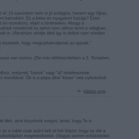
 el. (S szerintem nem is jő evilágba, hanem egy Újba).
talmi harcokért. Ez a béke és nyugalom hazája? Ezen
st én mondom): eljárt a történelem. Ahogy a
ulniuk mindenütt és sehol sem otthon lenni e világban,
nak is. (Ábrahám utódja által így is áldást nyer minden
 köztetek, hogy megnyilvánuljanak az igazak."
.
észre van osztva. (De már előkészületben a 3. Templom,
dhoz, melynek "hamis" vagy "ál"-értelmezései
ivoltával. Ők is a pápa által "kóser"-nek nyilvánított
Válasz erre
t illeti, amit köszönök megint, lehet, hogy Te is
az a rabbi csak azért kelt át hét folyón, hogy az elé a
mindkettőjüket megmenthetné. (Vagyis semmi erkölcstelen