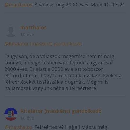
@matthaios
: A válasz meg 2000 éves: Márk 10, 13-21
matthaios
10 éve
@Kitalátor (másként) gondolkodó
:
Ez így van, de a válaszok megértése nem mindig
könnyű, a megértésben való fejlődés ugyancsak
2000 éves. Ez alatt a 2000 év alatt többször
előfordult már, hogy félreértették a válasz. Ezeket a
félreértéseket tisztázzák a dogmák. Még mi is
hajlamosak vagyunk néha a félreértésre.
Kitalátor (másként) gondolkodó
10 éve
@matthaios
: Félreértésre? Hajjaj! Másra még