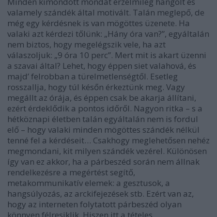
Minden kimondott mondat érzelmileg hangolt és
valamely szándék által motivált. Talán meglepő, de
még egy kérdésnek is van mögöttes üzenete. Ha
valaki azt kérdezi tőlünk: „Hány óra van?”, egyáltalán
nem biztos, hogy megelégszik vele, ha azt
válaszoljuk: „9 óra 10 perc”. Mert mit is akart üzenni
a szavai által? Lehet, hogy éppen siet valahová, és
majd’ felrobban a türelmetlenségtől. Esetleg
rosszallja, hogy túl későn érkeztünk meg. Vagy
megállt az órája, és éppen csak be akarja állítani,
ezért érdeklődik a pontos időről. Nagyon ritka – s a
hétköznapi életben talán egyáltalán nem is fordul
elő – hogy valaki minden mögöttes szándék nélkül
tenné fel a kérdéseit… Csakhogy meglehetősen nehéz
megmondani, kit milyen szándék vezérel. Különösen
így van ez akkor, ha a párbeszéd során nem állnak
rendelkezésre a megértést segítő,
metakommunikatív elemek: a gesztusok, a
hangsúlyozás, az arckifejezések stb. Ezért van az,
hogy az interneten folytatott párbeszéd olyan
könnyen félresiklik. Hiszen itt a tételes,