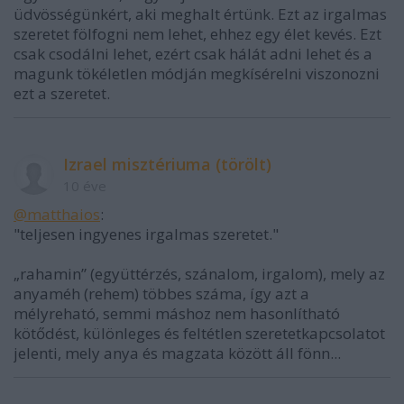
üdvösségünkért, aki meghalt értünk. Ezt az irgalmas
szeretet fölfogni nem lehet, ehhez egy élet kevés. Ezt
csak csodálni lehet, ezért csak hálát adni lehet és a
magunk tökéletlen módján megkísérelni viszonozni
ezt a szeretet.
Izrael misztériuma (törölt)
10 éve
@matthaios
:
"teljesen ingyenes irgalmas szeretet."
„rahamin” (együttérzés, szánalom, irgalom), mely az
anyaméh (rehem) többes száma, így azt a
mélyreható, semmi máshoz nem hasonlítható
kötődést, különleges és feltétlen szeretetkapcsolatot
jelenti, mely anya és magzata között áll fönn...