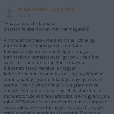
Izrael misztériuma (törölt)
10 éve
"Áhávtá leréáchá kámohá."
(Szeresd felebarátodat, mint tenmagadat!)
A mondat harmadik szava kámohá. Ezt ne így
fordítsátok le: "tenmagadat" - tanította
Benoschofszky professzor. Elegáns magyar
fordításában természetesen így vonult be a honi
vallás- és irodalomtörténetbe, a magyar
bibliafordítás-történetbe, a magyar
kultúrtörténetbe. Azonban az a szó, hogy kámóhá
etimológiailag, grammatikailag annyit jelent szó
szerint: "mert olyan, mint te". Ha e grammatikai
analízist elfogadjuk, akkor így lehet lefordítani a
mondatot: "Szeresd felebarátodat, mert ugyanolyan,
mint te!" Sokszor és sokan vetették már a szemünkre
évszázadokon keresztül, hogy ezt az elvet az egyik
zsidó a másikra gondolta. Úgymond: "Szeresd a