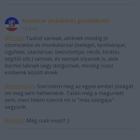
Kitalátor (másként) gondolkodó
10 éve
@IILiliII
: Tudod vannak, akiknek mindig jó
szomszédai és munkatársai (betegei, tanítványai,
ügyfelei, utastársai, beosztottjai, nézői, bírálói,
segítői stb.) vannak, és vannak olyanok is, akik
bárhol laknak vagy dolgoznak, mindig rossz
emberek között élnek.
@matthaios
: Szerintem meg az egyes ember jóságát
mi meg sem ítélhetnénk. Talán még a magunkét
sem, mert hitem szerint mi is "más szolgája"
vagyunk.
@türkiz
: Még csak most? ;)