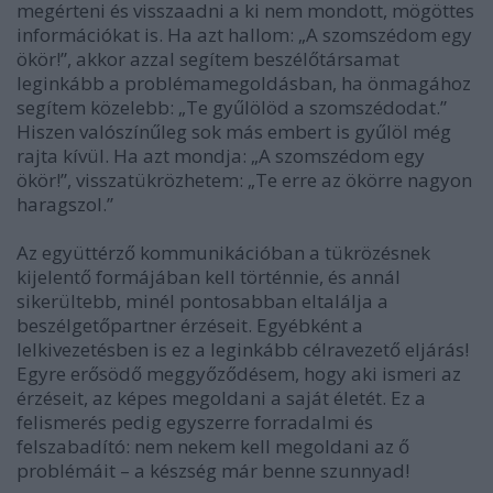
megérteni és visszaadni a ki nem mondott, mögöttes
információkat is. Ha azt hallom: „A szomszédom egy
ökör!”, akkor azzal segítem beszélőtársamat
leginkább a problémamegoldásban, ha önmagához
segítem közelebb: „Te gyűlölöd a szomszédodat.”
Hiszen valószínűleg sok más embert is gyűlöl még
rajta kívül. Ha azt mondja: „A szomszédom egy
ökör!”, visszatükrözhetem: „Te erre az ökörre nagyon
haragszol.”
Az együttérző kommunikációban a tükrözésnek
kijelentő formájában kell történnie, és annál
sikerültebb, minél pontosabban eltalálja a
beszélgetőpartner érzéseit. Egyébként a
lelkivezetésben is ez a leginkább célravezető eljárás!
Egyre erősödő meggyőződésem, hogy aki ismeri az
érzéseit, az képes megoldani a saját életét. Ez a
felismerés pedig egyszerre forradalmi és
felszabadító: nem nekem kell megoldani az ő
problémáit – a készség már benne szunnyad!