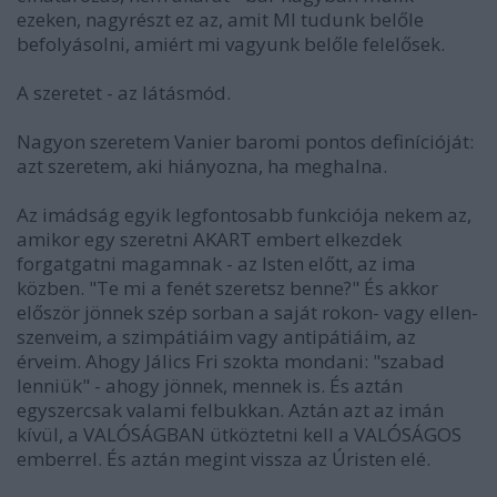
ezeken, nagyrészt ez az, amit MI tudunk belőle
befolyásolni, amiért mi vagyunk belőle felelősek.
A szeretet - az látásmód.
Nagyon szeretem Vanier baromi pontos definícióját:
azt szeretem, aki hiányozna, ha meghalna.
Az imádság egyik legfontosabb funkciója nekem az,
amikor egy szeretni AKART embert elkezdek
forgatgatni magamnak - az Isten előtt, az ima
közben. "Te mi a fenét szeretsz benne?" És akkor
először jönnek szép sorban a saját rokon- vagy ellen-
szenveim, a szimpátiáim vagy antipátiáim, az
érveim. Ahogy Jálics Fri szokta mondani: "szabad
lenniük" - ahogy jönnek, mennek is. És aztán
egyszercsak valami felbukkan. Aztán azt az imán
kívül, a VALÓSÁGBAN ütköztetni kell a VALÓSÁGOS
emberrel. És aztán megint vissza az Úristen elé.