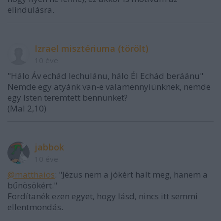
elindulásra.
Izrael misztériuma (törölt)
10 éve
"Hálo Áv echád lechulánu, hálo Él Echád beráánu"
Nemde egy atyánk van-e valamennyiünknek, nemde
egy Isten teremtett bennünket?
(Mal 2,10)
jabbok
10 éve
@matthaios
: "Jézus nem a jókért halt meg, hanem a
bűnösökért."
Fordítanék ezen egyet, hogy lásd, nincs itt semmi
ellentmondás.