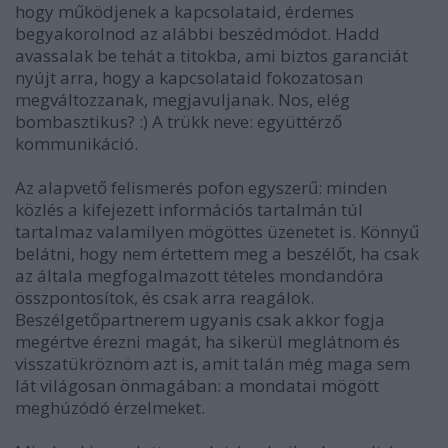
hogy működjenek a kapcsolataid, érdemes
begyakorolnod az alábbi beszédmódot. Hadd
avassalak be tehát a titokba, ami biztos garanciát
nyújt arra, hogy a kapcsolataid fokozatosan
megváltozzanak, megjavuljanak. Nos, elég
bombasztikus? :) A trükk neve: együttérző
kommunikáció.
Az alapvető felismerés pofon egyszerű: minden
közlés a kifejezett információs tartalmán túl
tartalmaz valamilyen mögöttes üzenetet is. Könnyű
belátni, hogy nem értettem meg a beszélőt, ha csak
az általa megfogalmazott tételes mondandóra
összpontosítok, és csak arra reagálok.
Beszélgetőpartnerem ugyanis csak akkor fogja
megértve érezni magát, ha sikerül meglátnom és
visszatükröznöm azt is, amit talán még maga sem
lát világosan önmagában: a mondatai mögött
meghúzódó érzelmeket.