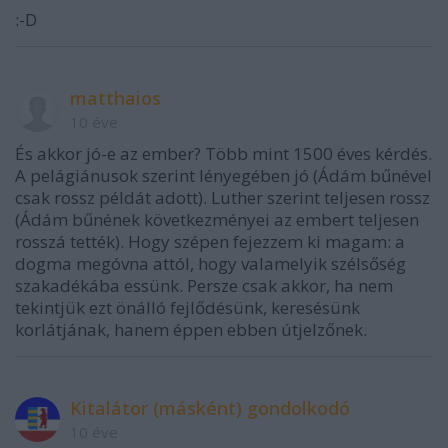
:-D
matthaios
10 éve
És akkor jó-e az ember? Több mint 1500 éves kérdés.
A pelágiánusok szerint lényegében jó (Ádám bűnével
csak rossz példát adott). Luther szerint teljesen rossz
(Ádám bűnének következményei az embert teljesen
rosszá tették). Hogy szépen fejezzem ki magam: a
dogma megóvna attól, hogy valamelyik szélsőség
szakadékába essünk. Persze csak akkor, ha nem
tekintjük ezt önálló fejlődésünk, keresésünk
korlátjának, hanem éppen ebben útjelzőnek.
Kitalátor (másként) gondolkodó
10 éve