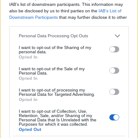
követ(ett) el?
IAB’s list of downstream participants. This information may
Megítélésünk kulcsa az, hogy beleképzeljük
also be disclosed by us to third parties on the
IAB’s List of
magunkat az ő helyzetébe. Mikor valaki bűnt követ
Downstream Participants
that may further disclose it to other
el, akkor valószínűleg végtelen okot tudna felsorolni
third parties.
annak érdekében, hogy védje magát és cselekedetét.
Please note that this website/app uses one or more Google
Ezért, mikor látunk valakit bűnözni és beleképzeljük
Personal Data Processing Opt Outs
services and may gather and store information including but
magunkat, próbáljuk meg megvédeni magunk ezt a
not limited to your visit or usage behaviour. You may click to
I want to opt-out of the Sharing of my
bűnös cselekedetet, mintha mi csináltuk volna
personal data.
grant or deny consent to Google and its third-party tags to
ténylegesen egy adott gyenge pillanatunkban.
Opted In
use your data for below specified purposes in below Google
Minden zsidó szívében két erő lakozik akik állandó
consent section.
harcban állnak egymással; a jécer tov (jó ösztön) és a
I want to opt-out of the Sale of my
Personal Data.
jécer hárá (rossz ösztön). A jécer tov felfelé húzza az
Opted In
embert a szentség és spiritualitás felé, amit
valójában mindannyian akarunk. Azonban a
I want to opt-out of processing my
Personal Data for Targeted Advertising.
sohasem alvó jécer hárá erről az útról folyamatosan
Opted In
igyekszik eltéríteni bennünket. Követni a rossz
ösztönünk által kijelölt utat valójában sohasem az
I want to opt-out of Collection, Use,
Retention, Sale, and/or Sharing of my
igazi szándékunk. Minden zsidó lélek küzd azért,
Personal Data that Is Unrelated with the
hogy az Ö-valóhoz minél közelebb lehessen. Minden
Purposes for which it was collected.
Opted Out
zsidó lélek egy igazi cádik. Mikor egy zsidó egy
helytelen dolgot cselekszik és mi teljes mértékben