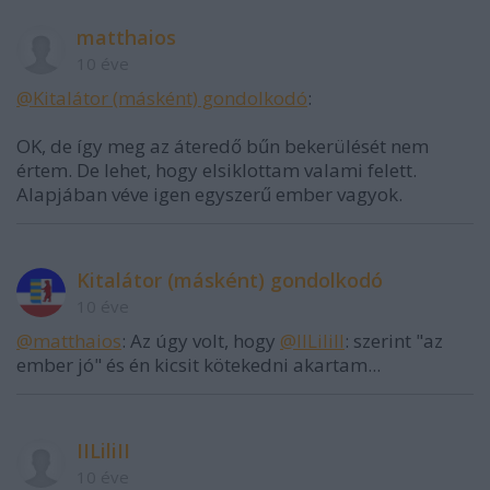
matthaios
10 éve
@Kitalátor (másként) gondolkodó
:
OK, de így meg az áteredő bűn bekerülését nem
értem. De lehet, hogy elsiklottam valami felett.
Alapjában véve igen egyszerű ember vagyok.
Kitalátor (másként) gondolkodó
10 éve
@matthaios
: Az úgy volt, hogy
@IILiliII
: szerint "az
ember jó" és én kicsit kötekedni akartam...
IILiliII
10 éve