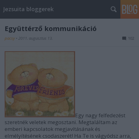
Jezsuita bloggerek
Együttérző kommunikáció
pacsy
•
2011. augusztus 13.
102
Egy nagy felfedezést
szeretnék veletek megosztani. Megtaláltam az
emberi kapcsolatok megjavításának és
elmélyítésének csodaszerét! Ha Te is vágyódsz arra,