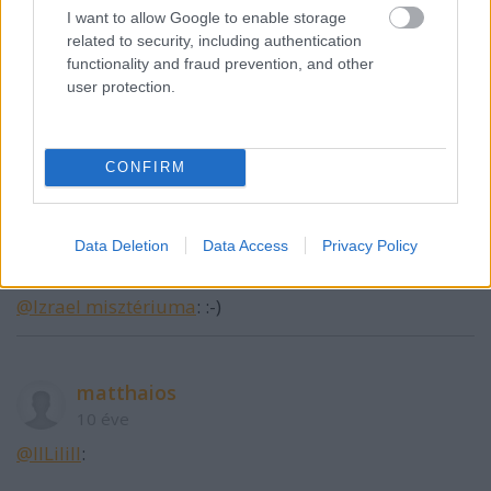
IILiliII
I want to allow Google to enable storage
10 éve
related to security, including authentication
@Kitalátor (másként) gondolkodó
:
functionality and fraud prevention, and other
Jól van, jól van.
user protection.
Vedd azért hozzá a Ter 1,31-et
meg Jn 17, 20-26-ot.
@matthaios
: ez a válasz kifejezetten tetszett.
CONFIRM
IILiliII
Data Deletion
Data Access
Privacy Policy
10 éve
@Izrael misztériuma
: :-)
matthaios
10 éve
@IILiliII
: