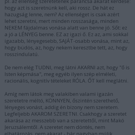
pl. az ellenség szeretetének parancsa akarat kérdése:
hogy azt is szeretnünk kell, aki rossz. De hát ez
hazugság lenne, nem? Az ellenséget is csak azért
lehet szeretni, mert minden rosszasága, minden
NEKEM fájdalmas vonása alatt van benne jó. Sőt: ez
a jó a LÉNYEG benne. EZ az igazi ő. Ez az, ami sokkal
igazabb, lényegesebb, SAJÁT-osabb vonása, mint az,
hogy büdös, az, hogy nekem keresztbe tett, az, hogy
rosszindulatú.
De nem elég TUDNI, meg látni AKARNI azt, hogy "ő is
Isten képmása", meg egyéb ilyen szép elméleti,
racionális, kognitív tételeket RÓLA. ŐT kell meglátni.
Amíg nem látok meg valakiben valami igazán
szeretetre méltó, KÖNNYEN, őszintén szerethető,
lényeges vonást, addig én bizony nem szeretem.
Legfeljebb AKAROM SZERETNI. Csakhogy a szeretet
akarása az messzebb van a szeretettől, mint Makó
Jeruzsálemtől. A szeretet nem döntés, nem
elhatározás, nem akarat - bár nagyban múlik