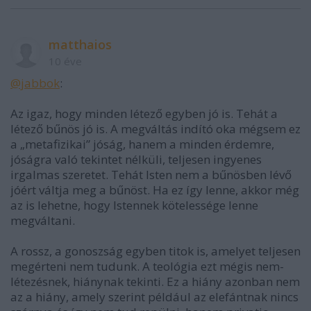
matthaios
10 éve
@jabbok
:
Az igaz, hogy minden létező egyben jó is. Tehát a
létező bűnös jó is. A megváltás indító oka mégsem ez
a „metafizikai” jóság, hanem a minden érdemre,
jóságra való tekintet nélküli, teljesen ingyenes
irgalmas szeretet. Tehát Isten nem a bűnösben lévő
jóért váltja meg a bűnöst. Ha ez így lenne, akkor még
az is lehetne, hogy Istennek kötelessége lenne
megváltani.
A rossz, a gonoszság egyben titok is, amelyet teljesen
megérteni nem tudunk. A teológia ezt mégis nem-
létezésnek, hiánynak tekinti. Ez a hiány azonban nem
az a hiány, amely szerint például az elefántnak nincs