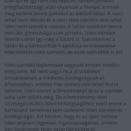
szárnya és így nem tud repülni, hanem privatio
(megfosztottság), azaz olyannak a hiánya, aminek
meg kellene lennie (például az elefánt lába). A rossz
tehát nem-létezés és a nem-létet szeretni sem lehet.
Isten nem szereti a rosszat. A Sátán azonban nem a
nem-lét, gonoszsága csak privatio. Isten minden
létezőt szeret így még a Sátánt is. Szerintem ez a
Sátán és a kárhozottak tragédiája és szenvedése:
eltaszították Isten szeretét, de ezzel nem ölték ki ezt.
Isten szeretét hajlamosak vagyunk emberi módon
elképzelni. Mi nem vagyunk a jó tökéletes
birtoklásának, a tökéletes boldogságnak az
állapotában, amihez már semmi sem tehet hozzá
semmit. Isten szereti a teremtményt és ez a szeretet
soha sem szűnik meg. De a teremtmény nem
szükséges eszköz Isten boldogságához, ezért ennek a
kárhozata semmivel sem csökkenti Isten szeretét és
boldogságát. Azt hiszem, hogy ez az igazi háttere
Isten teljesen ingyenes, irgalmasságának, amikor
úgy határozott, hogy saját fiát küldte el