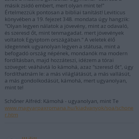
másik zsidó embert, mert olyan mint te!"
Értelmezzük pontosan a bibliai tanítást! Leviticus
könyvében a 19. fejezet 348. mondata úgy hangzik:
"Olyan legyen nálatok a jövevény, mint az odavaló,
és szeresd őt, mint tenmagadat. mert jövevények
voltatok Egyiptom országában." A veletek élő
idegennek ugyanolyan legyen a státusa, mint a
befogadó ország népének, mondanók ma modern
fordításban, majd hozzáteszi, idézem a tórai
szöveget: veáhávtá lo kámohá, azaz "szeresd őt", úgy
fordíthatnám le: a más világlátásút, a más vallásút,
a más gondolkodásút, kámohá, mert ugyanolyan,
mint te!
Schőner Alfréd: Kámohá - ugyanolyan, mint Te
www.magyarpaxromana.hu/kiadvanyok/soa/schone
r.htm