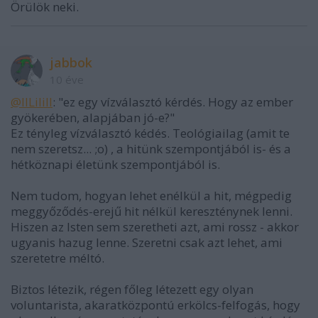
Örülök neki.
jabbok
10 éve
@IILiliII
: "ez egy vízválasztó kérdés. Hogy az ember
gyökerében, alapjában jó-e?"
Ez tényleg vízválasztó kédés. Teológiailag (amit te
nem szeretsz... ;o) , a hitünk szempontjából is- és a
hétköznapi életünk szempontjából is.
Nem tudom, hogyan lehet enélkül a hit, mégpedig
meggyőződés-erejű hit nélkül kereszténynek lenni.
Hiszen az Isten sem szeretheti azt, ami rossz - akkor
ugyanis hazug lenne. Szeretni csak azt lehet, ami
szeretetre méltó.
Biztos létezik, régen főleg létezett egy olyan
voluntarista, akaratközpontú erkölcs-felfogás, hogy