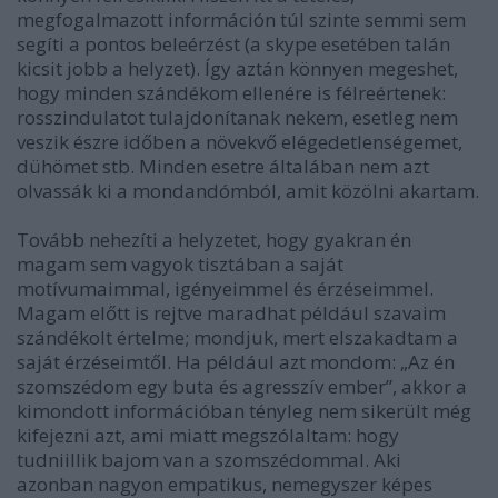
megfogalmazott információn túl szinte semmi sem
segíti a pontos beleérzést (a skype esetében talán
kicsit jobb a helyzet). Így aztán könnyen megeshet,
hogy minden szándékom ellenére is félreértenek:
rosszindulatot tulajdonítanak nekem, esetleg nem
veszik észre időben a növekvő elégedetlenségemet,
dühömet stb. Minden esetre általában nem azt
olvassák ki a mondandómból, amit közölni akartam.
Tovább nehezíti a helyzetet, hogy gyakran én
magam sem vagyok tisztában a saját
motívumaimmal, igényeimmel és érzéseimmel.
Magam előtt is rejtve maradhat például szavaim
szándékolt értelme; mondjuk, mert elszakadtam a
saját érzéseimtől. Ha például azt mondom: „Az én
szomszédom egy buta és agresszív ember”, akkor a
kimondott információban tényleg nem sikerült még
kifejezni azt, ami miatt megszólaltam: hogy
tudniillik bajom van a szomszédommal. Aki
azonban nagyon empatikus, nemegyszer képes