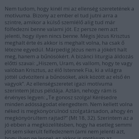
Nem tudom, hogy kinél mi az ellenség szeretetének a
motívuma. Bizony az ember el tud jutni arra a
szintre, amikor a külső szemlélő alig tud már
fölfedezni benne valami jót. Ez persze nem azt
jelenti, hogy ilyen nincs benne. Mégis Jézus Krisztus
meghalt érte és akkor is meghalt volna, ha csak ő
létezne egyedül. Márpedig Jézus nem a jókért halt
meg, hanem a bűnösökért. A bizánci liturgia áldozás
előtti szavai: „Hiszem, Uram, és vallom, hogy te vagy
valóban Krisztus, az élő Istennek Fia, ki a világra
jöttél üdvözíteni a bűnösöket, akik között az első én
vagyok”. Az ellenségszeretet igazi motívuma
szerintem Jézus példája. Aztán, nehogy rám is
érvényes legyen: „Te gonosz szolga! Kérésedre
minden adósságodat elengedtem. Nem kellett volna
néked is megkönyörülnöd szolgatársadon, ahogy én
megkönyörültem rajtad?” (Mt 18, 32). Szerintem az a
jó ebben a megközelítésben, hogy ha esetleg semmi
jót sem sikerült felfedeznem (ami nem jelenti azt,
hogy ilyen ne lenne), ez akkor is motívum az