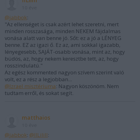
IILiliII
10 éve
@jabbok
:
"Az ellenséget is csak azért lehet szeretni, mert
minden rosszasága, minden NEKEM fájdalmas
vonása alatt van benne jó. Sőt: ez a jó a LÉNYEG
benne. EZ az igazi ő. Ez az, ami sokkal igazabb,
lényegesebb, SAJÁT-osabb vonása, mint az, hogy
büdös, az, hogy nekem keresztbe tett, az, hogy
rosszindulatú."
Az egész kommented nagyon szívem szerint való
volt, ez a rész a legjobban...
@Izrael misztériuma
: Nagyon köszönöm. Nem
tudtam erről, és sokat segít.
matthaios
10 éve
@jabbok
:
@IILiliII
: