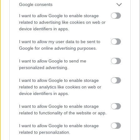
Google consents
elítéljük őt ezért, akkor valójában egy cádikot
vádolunk mert a lelke alapvetően tiszta szándékú.
I want to allow Google to enable storage
A zsidó lélek, a Nesámá (נשמה) egy cádik. Sohase
related to advertising like cookies on web or
ítéljük el az embert teljességgel! Ítéljük el a benne
device identifiers in apps.
munkálkodó jécer hárá-t aki rossz irányba téríti őt,
de emlékezzünk szívének belső, igaz és tiszta
I want to allow my user data to be sent to
mivoltára.
Google for online advertising purposes.
(...)
Ha másokat jó oldalról ítélünk meg, akkor mi
I want to allow Google to send me
magunk is kiérdemelhetjük az Ö-való kedvező
personalized advertising.
ítélkezését felettünk a közelgő Félelmetes Napok
I want to allow Google to enable storage
közeledtével és akkor be fog minket írni az Élet
related to analytics like cookies on web or
Könyvébe!
device identifiers in apps.
Minden embert a jó oldaláról ítélj meg!
I want to allow Google to enable storage
ledorvador.hu/minden-embert-a-jo-oldalarol-itelj-
related to functionality of the website or app.
meg/
I want to allow Google to enable storage
related to personalization.