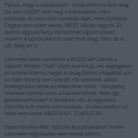
Persze, hogy a bűnösökért - tehát értem is halt meg.
De nem AZÉRT halt meg a bűnösökért, mert
bűnösök, és nem azért szerette őket, mert bűnösök.
Engem sem azért szeret, MERT bűnös vagyok. És
nem is egyszerűen a bűnömmel együtt szeret.
Hanem a bűnösökért IS azért halt meg, mert ők is
jók. Még én is.
Szerinted Isten szeretheti a ROSSZ-at? Szereti a
Sátánt? AKiben "már" nincs semmi jó, aki véglegesen
és örökre kizárta magát a jóság (Isten) világából, azt
az Isten bizony nem szereti. Ha szeretné, akkor
boldogtalan lenne az elvesztése miatt - márpedig
Istenben nyoma sincs a hiányérzetnek. Nem így
gondolod/hiszed? A teodícea, sőt, az egyszerű
filozófia is ki merte ezt mondani - hiszen enélkül az
Isten nem lenne ABSZOLUT, TÖKÉLETES.
(Isten Varillon-féle "alázata és szenvedése" ennek
szerintem egyáltalán nem mond ellent.)