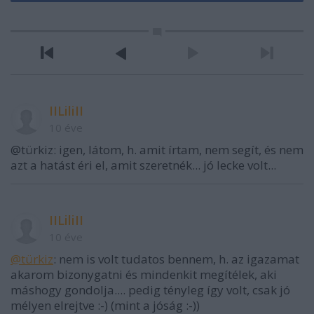
IILiliII
10 éve
@türkiz: igen, látom, h. amit írtam, nem segít, és nem
azt a hatást éri el, amit szeretnék... jó lecke volt...
IILiliII
10 éve
@türkiz
: nem is volt tudatos bennem, h. az igazamat
akarom bizonygatni és mindenkit megítélek, aki
máshogy gondolja.... pedig tényleg így volt, csak jó
mélyen elrejtve :-) (mint a jóság :-))