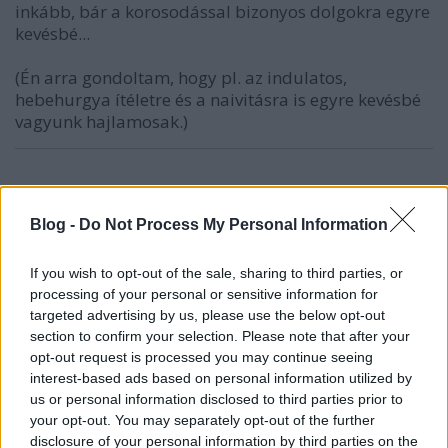
inkább, bár a korosodással bizonyos dolgokra egyre
kevésbé...
(Én arra gondoltam, hogy pl. az indulatos,
hebehurgya ítéletre és a naivitásra is egyre kevésbé
vagyunk hajlamosak.)
10 éve
Blog -
Do Not Process My Personal Information
@IILiliII
:
"Az ember jó. Isten képmása. A sötétség csak e köré
If you wish to opt-out of the sale, sharing to third parties, or
rakódik, de nem az van a mélyén. Ez a legfontosabb
processing of your personal or sensitive information for
meggyőződéseim egyike, ha nem így látnám,
targeted advertising by us, please use the below opt-out
eláshatnám magam..."
section to confirm your selection. Please note that after your
opt-out request is processed you may continue seeing
Minden embert a jó oldaláról ítélj meg!
interest-based ads based on personal information utilized by
Atyák Bölcs Tanításai (Pirké Avot 1:6)
us or personal information disclosed to third parties prior to
Hogyan tudunk egy embert a jó oldaláról megítélni,
your opt-out. You may separately opt-out of the further
mikor látjuk őt, hogy egy helytelen, rossz dolgot
disclosure of your personal information by third parties on the