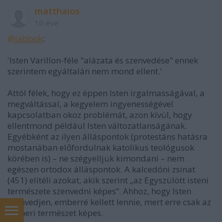
matthaios
10 éve
@jabbok
:
'Isten Varillon-féle "alázata és szenvedése" ennek
szerintem egyáltalán nem mond ellent.'
Attól félek, hogy ez éppen Isten irgalmasságával, a
megváltással, a kegyelem ingyenességével
kapcsolatban okoz problémát, azon kívül, hogy
ellentmond például Isten változatlanságának.
Egyébként az ilyen álláspontok (protestáns hatásra
mostanában előfordulnak katolikus teológusok
körében is) – ne szégyelljük kimondani – nem
egészen ortodox álláspontok. A kalcedóni zsinat
(451) elítéli azokat, akik szerint „az Egyszülött isteni
természete szenvedni képes”. Ahhoz, hogy Isten
szenvedjen, emberré kellett lennie, mert erre csak az
emberi természet képes.