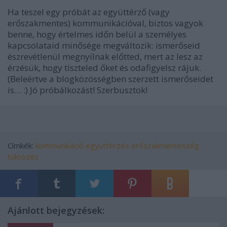
Ha teszel egy próbát az együttérző (vagy
erőszakmentes) kommunikációval, biztos vagyok
benne, hogy értelmes időn belül a személyes
kapcsolataid minősége megváltozik: ismerőseid
észrevétlenül megnyílnak előtted, mert az lesz az
érzésük, hogy tiszteled őket és odafigyelsz rájuk.
(Beleértve a blogközösségben szerzett ismerőseidet
is… :) Jó próbálkozást! Szerbusztok!
Címkék:
kommunikáció
együttérzés
erőszakmentesség
tükrözés
Ajánlott bejegyzések: