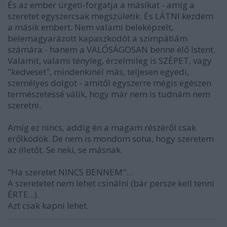
És az ember ürgeti-forgatja a másikat - amíg a
szeretet egyszercsak megszületik. És LÁTNI kezdem
a másik embert. Nem valami beleképzelt,
belemagyarázott kapaszkodót a szimpátiám
számára - hanem a VALÓSÁGOSAN benne élő Istent.
Valamit, valami tényleg, érzelmileg is SZÉPET, vagy
"kedveset", mindenkinél más, teljesen egyedi,
személyes dolgot - amitől egyszerre mégis egészen
természetessé válik, hogy már nem is tudnám nem
szeretni.
Amíg ez nincs, addig én a magam részéről csak
erőlködök. De nem is mondom soha, hogy szeretem
az illetőt. Se neki, se másnak.
"Ha szeretet NINCS BENNEM"...
A szeretetet nem lehet csinálni (bár persze kell tenni
ÉRTE...).
Azt csak kapni lehet.