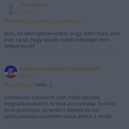
matthaios
10 éve
@Kitalátor (másként) gondolkodó
:
Bocs, de nem egészen értem, hogy miért írtad, amit
írtál. Lehet, hogy valami rejtett mélységet nem
vettem észre?
Kitalátor (másként) gondolkodó
10 éve
@matthaios
: Lehet. ;)
A kiindulás a pokolról szólt, hithű ateisták
meghatározásairól. Ki hová pozicionálja. És ki kit
hová pozicionál. Az emberi ítéletek ab ovo
abszurditására szerettem volna áttolni a témát.