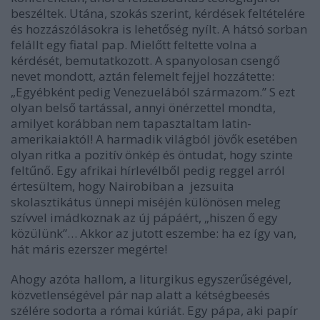
beszéltek. Utána, szokás szerint, kérdések feltételére
és hozzászólásokra is lehetőség nyílt. A hátsó sorban
felállt egy fiatal pap. Mielőtt feltette volna a
kérdését, bemutatkozott. A spanyolosan csengő
nevet mondott, aztán felemelt fejjel hozzátette:
„Egyébként pedig Venezuelából származom.” S ezt
olyan belső tartással, annyi önérzettel mondta,
amilyet korábban nem tapasztaltam latin-
amerikaiaktól! A harmadik világból jövők esetében
olyan ritka a pozitív önkép és öntudat, hogy szinte
feltűnő. Egy afrikai hírlevélből pedig reggel arról
értesültem, hogy Nairobiban a jezsuita
skolasztikátus ünnepi miséjén különösen meleg
szívvel imádkoznak az új pápáért, „hiszen ő egy
közülünk”… Akkor az jutott eszembe: ha ez így van,
hát máris ezerszer megérte!
Ahogy azóta hallom, a liturgikus egyszerűségével,
közvetlenségével pár nap alatt a kétségbeesés
szélére sodorta a római kúriát. Egy pápa, aki papír