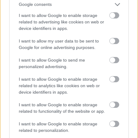
Google consents
Köszönöm Mindannyiotoknak az aktív jelenlétet.
Kedves Jabbok, nagyon sokat tanultam tőled.
I want to allow Google to enable storage
related to advertising like cookies on web or
device identifiers in apps.
YganA
I want to allow my user data to be sent to
13 éve
Google for online advertising purposes.
@jabbok
: A házasság fogalom összetettségeiről,
I want to allow Google to send me
kérdőjeleiről, stb. szóló gondolatsorodért hálás
personalized advertising.
vagyok. Én is töprengek eleget, nézelődve a világban,
magamban, fejtegetni próbálva Isten szándékait, a
I want to allow Google to enable storage
szülők és utódok kihívásait, harmonikus
related to analytics like cookies on web or
pillanatainak titkait...
device identifiers in apps.
És szívből kívánom, hogy egészen a "házasságod
I want to allow Google to enable storage
végéig" érezzétek a merített papírság nagy
related to functionality of the website or app.
ajándékát!
I want to allow Google to enable storage
:-)
related to personalization.