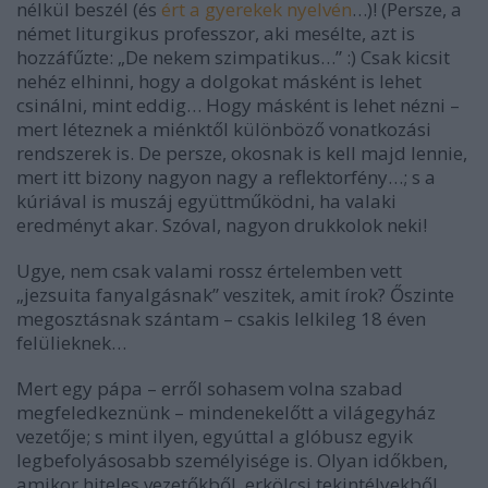
nélkül beszél (és
ért a gyerekek nyelvén
…)! (Persze, a
német liturgikus professzor, aki mesélte, azt is
hozzáfűzte: „De nekem szimpatikus…” :) Csak kicsit
nehéz elhinni, hogy a dolgokat másként is lehet
csinálni, mint eddig… Hogy másként is lehet nézni –
mert léteznek a miénktől különböző vonatkozási
rendszerek is. De persze, okosnak is kell majd lennie,
mert itt bizony nagyon nagy a reflektorfény…; s a
kúriával is muszáj együttműködni, ha valaki
eredményt akar. Szóval, nagyon drukkolok neki!
Ugye, nem csak valami rossz értelemben vett
„jezsuita fanyalgásnak” veszitek, amit írok? Őszinte
megosztásnak szántam – csakis lelkileg 18 éven
felülieknek…
Mert egy pápa – erről sohasem volna szabad
megfeledkeznünk – mindenekelőtt a világegyház
vezetője; s mint ilyen, egyúttal a glóbusz egyik
legbefolyásosabb személyisége is. Olyan időkben,
amikor hiteles vezetőkből, erkölcsi tekintélyekből