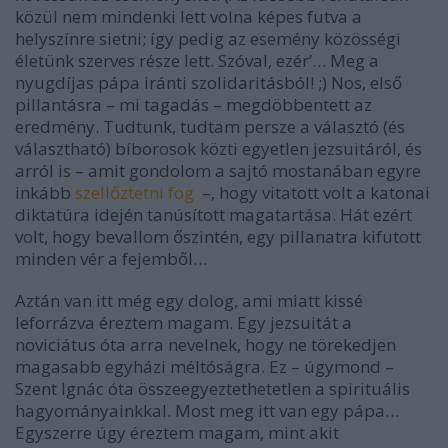
közül nem mindenki lett volna képes futva a
helyszínre sietni; így pedig az esemény közösségi
életünk szerves része lett. Szóval, ezér’… Meg a
nyugdíjas pápa iránti szolidaritásból! ;) Nos, első
pillantásra – mi tagadás – megdöbbentett az
eredmény. Tudtunk, tudtam persze a választó (és
választható) bíborosok közti egyetlen jezsuitáról, és
arról is – amit gondolom a sajtó mostanában egyre
inkább
szellőztetni fog
–, hogy vitatott volt a katonai
diktatúra idején tanúsított magatartása. Hát ezért
volt, hogy bevallom őszintén, egy pillanatra kifutott
minden vér a fejemből…
Aztán van itt még egy dolog, ami miatt kissé
leforrázva éreztem magam. Egy jezsuitát a
noviciátus óta arra nevelnek, hogy ne törekedjen
magasabb egyházi méltóságra. Ez – úgymond –
Szent Ignác óta összeegyeztethetetlen a spirituális
hagyományainkkal. Most meg itt van egy pápa…
Egyszerre úgy éreztem magam, mint akit