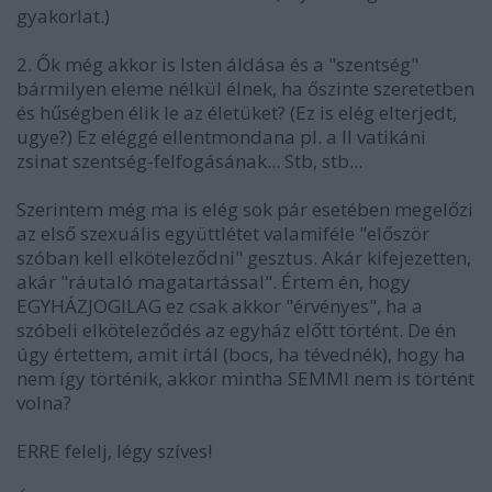
gyakorlat.)
2. Ők még akkor is Isten áldása és a "szentség"
bármilyen eleme nélkül élnek, ha őszinte szeretetben
és hűségben élik le az életüket? (Ez is elég elterjedt,
ugye?) Ez eléggé ellentmondana pl. a II vatikáni
zsinat szentség-felfogásának... Stb, stb...
Szerintem még ma is elég sok pár esetében megelőzi
az első szexuális együttlétet valamiféle "először
szóban kell elköteleződni" gesztus. Akár kifejezetten,
akár "ráutaló magatartással". Értem én, hogy
EGYHÁZJOGILAG ez csak akkor "érvényes", ha a
szóbeli elköteleződés az egyház előtt történt. De én
úgy értettem, amit írtál (bocs, ha tévednék), hogy ha
nem így történik, akkor mintha SEMMI nem is történt
volna?
ERRE felelj, légy szíves!