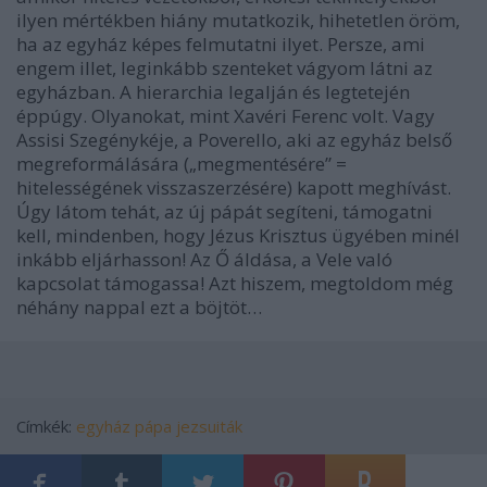
ilyen mértékben hiány mutatkozik, hihetetlen öröm,
ha az egyház képes felmutatni ilyet. Persze, ami
engem illet, leginkább szenteket vágyom látni az
egyházban. A hierarchia legalján és legtetején
éppúgy. Olyanokat, mint Xavéri Ferenc volt. Vagy
Assisi Szegénykéje, a
Poverello
, aki az egyház belső
megreformálására („megmentésére” =
hitelességének visszaszerzésére) kapott meghívást.
Úgy látom tehát, az új pápát segíteni, támogatni
kell, mindenben, hogy Jézus Krisztus ügyében minél
inkább eljárhasson! Az Ő áldása, a Vele való
kapcsolat támogassa! Azt hiszem, megtoldom még
néhány nappal ezt a böjtöt…
Címkék:
egyház
pápa
jezsuiták