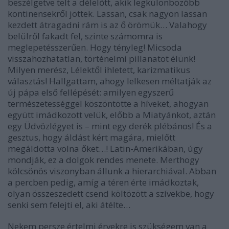
beszélgetve telt a délelőtt, akik legkülönbözőbb
kontinensekről jöttek. Lassan, csak nagyon lassan
kezdett átragadni rám is az ő örömük… Valahogy
belülről fakadt fel, szinte számomra is
meglepetésszerűen. Hogy tényleg! Micsoda
visszahozhatatlan, történelmi pillanatot élünk!
Milyen merész, Lélektől ihletett, karizmatikus
választás! Hallgattam, ahogy lelkesen méltatják az
új pápa első fellépését: amilyen egyszerű
természetességgel köszöntötte a híveket, ahogyan
együtt imádkozott velük, előbb a Miatyánkot, aztán
egy Üdvözlégyet is – mint egy derék plébános! És a
gesztus, hogy áldást kért magára, mielőtt
megáldotta volna őket…! Latin-Amerikában, úgy
mondják, ez a dolgok rendes menete. Merthogy
kölcsönös viszonyban állunk a hierarchiával. Abban
a percben pedig, amíg a téren érte imádkoztak,
olyan összeszedett csend költözött a szívekbe, hogy
senki sem felejti el, aki átélte…
Nekem persze értelmi érvekre is szükségem van a