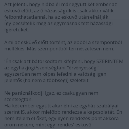
Azt jelenti, hogy hiába él már együtt két ember az
esküvő előtt, az ő házasságuk is csak akkor válik
felbonthatatlanná, ha az esküvő után elhálják.
Így pecsételik meg az egymásnak tett házassági
ígéretüket.
Ami az esküvő előtt történt, az ebből a szempontból
mellékes. Más szempontból természetesen nem.
'Én csak azt bátorkodtam kifejteni, hogy SZERINTEM
az egyházjogi/szentségtani "érvényesség"
egyszerűen nem képes lefedni a valóság igen
jelentős (ha nem a többségi) szeleteit.'
Ne paráználkodj! Igaz, ez csakugyan nem
szentségtan.
Ha két ember együtt akar élni az egyház szabályai
szerint IS, akkor mielőbb rendezze a kapcsolatát. Én
nem ítélem el őket, egy ilyen rendezés pont akkora
öröm nekem, mint egy 'rendes' esküvő.