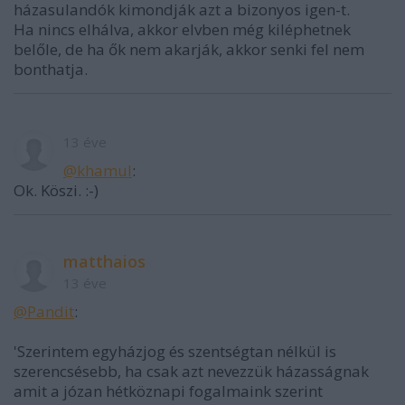
házasulandók kimondják azt a bizonyos igen-t.
Ha nincs elhálva, akkor elvben még kiléphetnek
belőle, de ha ők nem akarják, akkor senki fel nem
bonthatja.
13 éve
@khamul
:
Ok. Köszi. :-)
matthaios
13 éve
@Pandit
:
'Szerintem egyházjog és szentségtan nélkül is
szerencsésebb, ha csak azt nevezzük házasságnak
amit a józan hétköznapi fogalmaink szerint