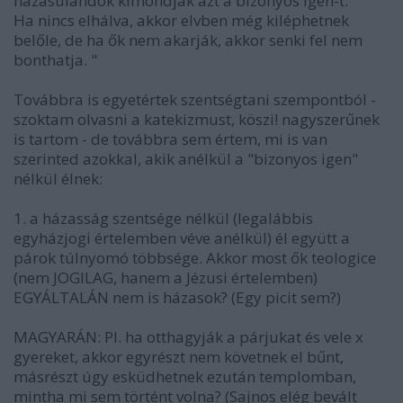
házasulandók kimondják azt a bizonyos igen-t.
Ha nincs elhálva, akkor elvben még kiléphetnek
belőle, de ha ők nem akarják, akkor senki fel nem
bonthatja. "
Továbbra is egyetértek szentségtani szempontból -
szoktam olvasni a katekizmust, köszi! nagyszerűnek
is tartom - de továbbra sem értem, mi is van
szerinted azokkal, akik anélkül a "bizonyos igen"
nélkül élnek:
1. a házasság szentsége nélkül (legalábbis
egyházjogi értelemben véve anélkül) él együtt a
párok túlnyomó többsége. Akkor most ők teologice
(nem JOGILAG, hanem a Jézusi értelemben)
EGYÁLTALÁN nem is házasok? (Egy picit sem?)
MAGYARÁN: Pl. ha otthagyják a párjukat és vele x
gyereket, akkor egyrészt nem követnek el bűnt,
másrészt úgy esküdhetnek ezután templomban,
mintha mi sem történt volna? (Sajnos elég bevált