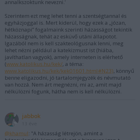
annalkszoktunk nevezni.'
Szerintem ezt meg lehet tenni a szentségtannal és
egyházjoggal is. Mert kiderül, hogy ezek a „józan,
hétköznapi” fogalmaink szerinti házasságot tekintik
házasságnak, tehát az esküvő utáni állapotot.
Igazából nem is kell szakteológusnak lenni, meg
lehet nézni például a katekizmust ist (hiába,
javíthatlan vagyok), amely interneten is elérhető
(
www.katolikus.hu/kek/
, a téma:
www.katolikus.hu/kek/kek01601.html#N23)
, könnyű
benne eligazodni, jó tartalomjegyzék és névmutató
van hozzá. Nem árt megnézni, mi az, amit majd
nélkülözni fogunk, hátha nem is kell nélkülözni.
jabbok
13 éve
@khamul
: "A házasság létrejön, amint a