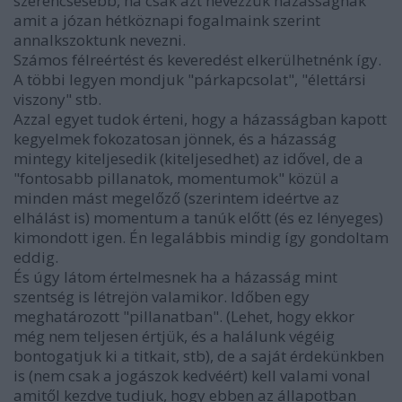
szerencsésebb, ha csak azt nevezzük házasságnak
amit a józan hétköznapi fogalmaink szerint
annalkszoktunk nevezni.
Számos félreértést és keveredést elkerülhetnénk így.
A többi legyen mondjuk "párkapcsolat", "élettársi
viszony" stb.
Azzal egyet tudok érteni, hogy a házasságban kapott
kegyelmek fokozatosan jönnek, és a házasság
mintegy kiteljesedik (kiteljesedhet) az idővel, de a
"fontosabb pillanatok, momentumok" közül a
minden mást megelőző (szerintem ideértve az
elhálást is) momentum a tanúk előtt (és ez lényeges)
kimondott igen. Én legalábbis mindig így gondoltam
eddig.
És úgy látom értelmesnek ha a házasság mint
szentség is létrejön valamikor. Időben egy
meghatározott "pillanatban". (Lehet, hogy ekkor
még nem teljesen értjük, és a halálunk végéig
bontogatjuk ki a titkait, stb), de a saját érdekünkben
is (nem csak a jogászok kedvéért) kell valami vonal
amitől kezdve tudjuk, hogy ebben az állapotban