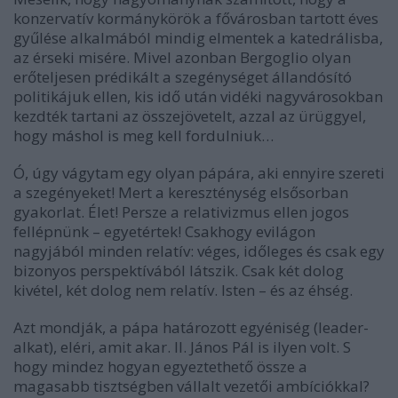
konzervatív kormánykörök a fővárosban tartott éves
gyűlése alkalmából mindig elmentek a katedrálisba,
az érseki misére. Mivel azonban Bergoglio olyan
erőteljesen prédikált a szegénységet állandósító
politikájuk ellen, kis idő után vidéki nagyvárosokban
kezdték tartani az összejövetelt, azzal az ürüggyel,
hogy máshol is meg kell fordulniuk…
Ó, úgy vágytam egy olyan pápára, aki ennyire szereti
a szegényeket! Mert a kereszténység elsősorban
gyakorlat. Élet! Persze a relativizmus ellen jogos
fellépnünk – egyetértek! Csakhogy evilágon
nagyjából minden relatív: véges, időleges és csak egy
bizonyos perspektívából látszik. Csak két dolog
kivétel, két dolog nem relatív. Isten – és az éhség.
Azt mondják, a pápa határozott egyéniség (
leader
-
alkat), eléri, amit akar. II. János Pál is ilyen volt. S
hogy mindez hogyan egyeztethető össze a
magasabb tisztségben vállalt vezetői ambíciókkal?