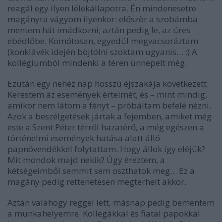
reagál egy ilyen lélekállapotra. Én mindenesetre
magányra vágyom ilyenkor: először a szobámba
mentem hát imádkozni; aztán pedig le, az üres
ebédlőbe. Komótosan, egyedül megvacsoráztam
(konklávék idején böjtölni szoktam ugyanis… :) A
kollégiumból mindenki a téren ünnepelt még.
Ezután egy nehéz nap hosszú éjszakája következett.
Kerestem az események értelmét, és – mint mindig,
amikor nem látom a fényt – próbáltam befelé nézni.
Azok a beszélgetések jártak a fejemben, amiket még
este a Szent Péter térről hazatérő, a még egészen a
történelmi események hatása alatt álló
papnövendékkel folytattam. Hogy állok így eléjük?
Mit mondok majd nekik? Úgy éreztem, a
kétségeimből semmit sem oszthatok meg… Ez a
magány pedig rettenetesen megterhelt akkor.
Aztán valahogy reggel lett, másnap pedig bementem
a munkahelyemre. Kollégákkal és fiatal papokkal