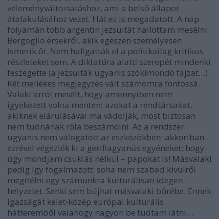
véleményváltoztatáshoz, ami a belső állapot
átalakulásához vezet. Hát ez is megadatott. A nap
folyamán több argentin jezsuitát hallottam mesélni
Bergoglio érsekről, akik egészen személyesen
ismerik őt. Nem hallgatták el a politikailag kritikus
részleteket sem. A diktatúra alatti szerepét mindenki
feszegette (a jezsuiták ugyanis szókimondó fajzat…).
Két mellékes megjegyzés vált számomra fontossá.
Valaki arról mesélt, hogy amennyiben nem
igyekezett volna menteni azokat a rendtársakat,
akiknek elárulásával ma vádolják, most biztosan
nem tudnának róla beszámolni. Az a rendszer
ugyanis nem válogatott az eszközökben: akkoriban
ezrével végezték ki a gerillagyanús egyéneket; hogy
úgy mondjam csuklás nélkül – papokat is! Másvalaki
pedig így fogalmazott: soha nem szabad kívülről
megítélni egy számunkra kulturálisan idegen
helyzetet. Senki sem bújhat másvalaki bőrébe. Ennek
igazságát kelet-közép európai kulturális
hátteremből valahogy nagyon be tudtam látni…