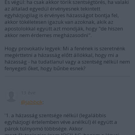
És végül: ha csak akkor törik szentségtörés, ha valaki
az általad egyedül érvényesnek tekintett
egyházjogilag is érvényes házasságot bontja fel,
akkor tökéletesen igazuk van azoknak, akik az
apostolokkal együtt azt mondják, hogy "de hiszen
akkor nem érdemes megházasodni".
Hogy provokatív legyek: Mi a fenének is szeretnénk
megérttetni a házasság előtt állókkal, hogy mi a
házasság - ha tudatlanul vagy a szentség nélkül nem
fenyegeti őket, hogy bűnbe esnek?
13 éve
@jabbok
:
'1. a házasság szentsége nélkül (legalábbis
egyházjogi értelemben véve anélkül) él együtt a
párok túlnyomó többsége. Akkor