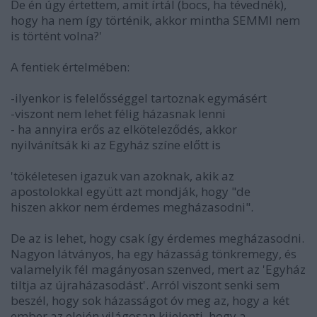
De én úgy értettem, amit írtál (bocs, ha tévednék),
hogy ha nem így történik, akkor mintha SEMMI nem
is történt volna?'
A fentiek értelmében:
-ilyenkor is felelősséggel tartoznak egymásért
-viszont nem lehet félig házasnak lenni
- ha annyira erős az elköteleződés, akkor
nyilvánítsák ki az Egyház színe előtt is
'tökéletesen igazuk van azoknak, akik az
apostolokkal együtt azt mondják, hogy "de
hiszen akkor nem érdemes megházasodni".
De az is lehet, hogy csak így érdemes megházasodni.
Nagyon látványos, ha egy házasság tönkremegy, és
valamelyik fél magányosan szenved, mert az 'Egyház
tiltja az újraházasodást'. Arról viszont senki sem
beszél, hogy sok házasságot óv meg az, hogy a két
ember az elején világosan kijelenti, hogy a