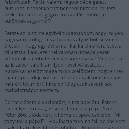
felpofoztak. Talán valami régóta dédelgetett
elittudat is sebet kapott bennem hirtelen: mi lesz
ezek után a kicsit gőgös hozzáállásomból: „mi
különbek vagyunk!”?
Persze az is szinte egyből tudatosodott, hogy milyen
nagyszerű dolog – és a bíboros atyák bölcsességét
dicséri –, hogy egy dél-amerikai kardinálisra esett a
választás! Lám, ezennel valóban ünnepélyesen
átléptünk a globális egyház korszakába! Meg persze
az is szíven talált, amilyen nevet választott…
Napokkal ezelőtt magam is viccelődtem, hogy ennek
már éppen ideje volna… :) De ott és akkor (talán így
már értitek miért) hirtelen főleg csak zavart, sőt
csalódottságot éreztem.
De hát a Szentlélek döntött; nincs apelláta: Ferenc
személyében ez a „jezsuita-ferences” pápa, Szent
Péter 266. utóda került Róma püspöki székébe. „Mi
vagyunk a pápa!” – vidulhattam volna fel; de ehelyett
csak álltam, kicsit fejbe kólintva… Mindenki másként