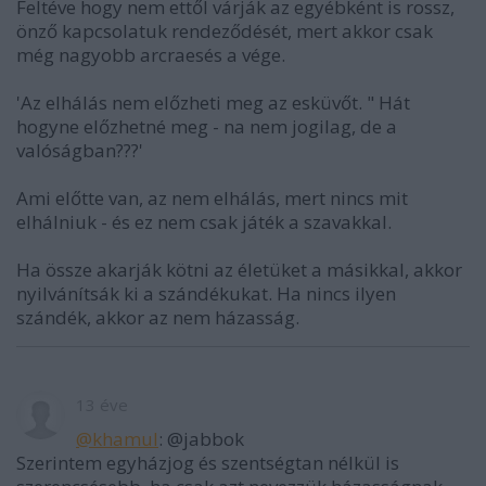
Feltéve hogy nem ettől várják az egyébként is rossz,
önző kapcsolatuk rendeződését, mert akkor csak
még nagyobb arcraesés a vége.
'Az elhálás nem előzheti meg az esküvőt. " Hát
hogyne előzhetné meg - na nem jogilag, de a
valóságban???'
Ami előtte van, az nem elhálás, mert nincs mit
elhálniuk - és ez nem csak játék a szavakkal.
Ha össze akarják kötni az életüket a másikkal, akkor
nyilvánítsák ki a szándékukat. Ha nincs ilyen
szándék, akkor az nem házasság.
13 éve
@khamul
: @jabbok
Szerintem egyházjog és szentségtan nélkül is