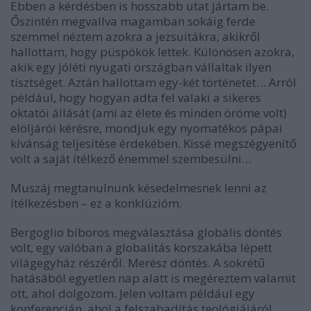
Ebben a kérdésben is hosszabb utat jártam be.
Őszintén megvallva magamban sokáig ferde
szemmel néztem azokra a jezsuitákra, akikről
hallottam, hogy püspökök lettek. Különösen azokra,
akik egy jóléti nyugati országban vállaltak ilyen
tisztséget. Aztán hallottam egy-két történetet… Arról
például, hogy hogyan adta fel valaki a sikeres
oktatói állását (ami az élete és minden öröme volt)
elöljárói kérésre, mondjuk egy nyomatékos pápai
kívánság teljesítése érdekében. Kissé megszégyenítő
volt a saját ítélkező énemmel szembesülni…
Muszáj megtanulnunk késedelmesnek lenni az
ítélkezésben – ez a konklúzióm.
Bergoglio bíboros megválasztása globális döntés
volt, egy valóban a globalitás korszakába lépett
világegyház részéről. Merész döntés. A sokrétű
hatásából egyetlen nap alatt is megéreztem valamit
ott, ahol dolgozom. Jelen voltam például egy
konferencián, ahol a felszabadítás teológiájáról