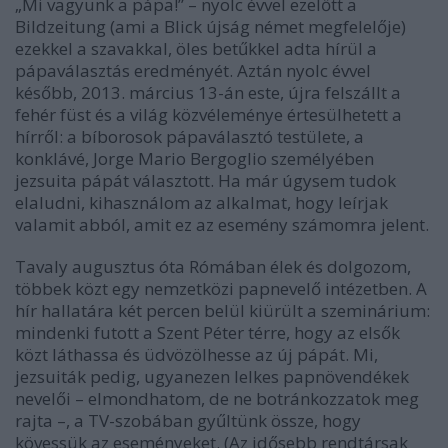
„Mi vagyunk a pápa!” – nyolc évvel ezelőtt a
Bildzeitung
(ami a
Blick
újság német megfelelője)
ezekkel a szavakkal, öles betűkkel adta hírül a
pápaválasztás eredményét. Aztán nyolc évvel
később, 2013. március 13-án este, újra felszállt a
fehér füst és a világ közvéleménye értesülhetett a
hírről: a bíborosok pápaválasztó testülete, a
konklávé, Jorge Mario Bergoglio személyében
jezsuita pápát választott. Ha már úgysem tudok
elaludni, kihasználom az alkalmat, hogy leírjak
valamit abból, amit ez az esemény számomra jelent.
Tavaly augusztus óta Rómában élek és dolgozom,
többek közt egy nemzetközi papnevelő intézetben. A
hír hallatára két percen belül kiürült a szeminárium:
mindenki futott a Szent Péter térre, hogy az elsők
közt láthassa és üdvözölhesse az új pápát. Mi,
jezsuiták pedig, ugyanezen lelkes papnövendékek
nevelői – elmondhatom, de ne botránkozzatok meg
rajta –, a TV-szobában gyűltünk össze, hogy
kövessük az eseményeket. (Az idősebb rendtársak