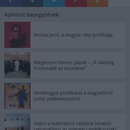
Ajánlott bejegyzések:
Kerkai Jenő, a magyar nép prófétája
Megérteni Ferenc pápát – „A valóság
fontosabb az eszménél”
Rendhagyó prédikáció a magvetőről
szóló példabeszédről
Vajon a különböző vallások követői
ugyanahhoz az Istenhez imádkoznak?