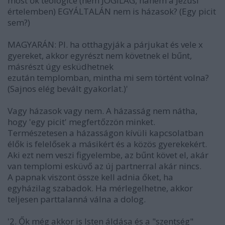
most ők teologice (nem JOGILAG, hanem a Jézusi
értelemben) EGYÁLTALÁN nem is házasok? (Egy picit
sem?)
MAGYARÁN: Pl. ha otthagyják a párjukat és vele x
gyereket, akkor egyrészt nem követnek el bűnt,
másrészt úgy esküdhetnek
ezután templomban, mintha mi sem történt volna?
(Sajnos elég bevált gyakorlat.)'
Vagy házasok vagy nem. A házasság nem nátha,
hogy 'egy picit' megfertőzzön minket.
Természetesen a házasságon kívüli kapcsolatban
élők is felelősek a másikért és a közös gyerekekért.
Aki ezt nem veszi figyelembe, az bűnt követ el, akár
van templomi esküvő az új partnerral akár nincs.
A papnak viszont össze kell adnia őket, ha
egyházilag szabadok. Ha mérlegelhetne, akkor
teljesen parttalanná válna a dolog.
'2. Ők még akkor is Isten áldása és a "szentség"