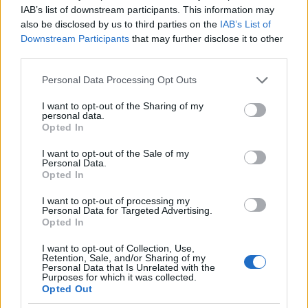
IAB’s list of downstream participants. This information may
also be disclosed by us to third parties on the
IAB’s List of
Downstream Participants
that may further disclose it to other
third parties.
Please note that this website/app uses one or more Google
Personal Data Processing Opt Outs
services and may gather and store information including but
not limited to your visit or usage behaviour. You may click to
I want to opt-out of the Sharing of my
personal data.
grant or deny consent to Google and its third-party tags to
Opted In
use your data for below specified purposes in below Google
consent section.
I want to opt-out of the Sale of my
Personal Data.
P.E.
Opted In
13 éve
I want to opt-out of processing my
Kedves Fiúk, Lányok!
Personal Data for Targeted Advertising.
Opted In
Jó nekem újból itt lenni. Ezt az újrapezsgést a Ferenc
Pápánkkal együtt érkező Szentléleknek
I want to opt-out of Collection, Use,
Retention, Sale, and/or Sharing of my
tulajdonítom. Úgy érzem, hogy most Ő fúj
Personal Data that Is Unrelated with the
Purposes for which it was collected.
mindenütt az egyházunkban, és erre a blogra is elért
Opted Out
a szele.