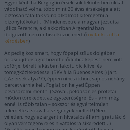
Egyébként, ha Bergoglio érsek sok tekintetben okkal
vádolható volna, több mint 20 éves érseksége alatt
biztosan találtak volna alkalmat kiteregetni a
bizonyítékokat… (Mindenesetre a magyar jezsuita
Jálics Ferencre, aki akkoriban Argentínában
dolgozott, nem ér hivatkozni, mert ő
nyilatkozott a
kérdésben
)
Az pedig közismert, hogy főpapi stílus dolgában
óriási újdonságot hozott elődeihez képest: nem volt
sofőrje, bérelt lakásban lakott, biciklivel és
tömegközlekedéssel (BKV à la Buenos Aires :) járt.
(„Az érsek atya? Ó, éppen nincs itthon, sajnos néhány
percet várnia kell. Foglaljon helyet! Éppen
bevásárolni ment.” :) Szóval, példásan és prófétai
módon törekedett az egyszerűségre. És – ami még
ennél is több talán – sokszor és egyértelműen
felemelte a szavát a szegények mellett! (Nem
véletlen, hogy az argentin hivatalos állami gratuláció
olyan vérszegényre és hivatalosra sikeredett…)
Mesélik, hogy hagyománynak számított, hogy a