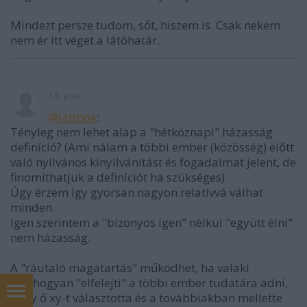
Mindezt persze tudom, sőt, hiszem is. Csak nekem
nem ér itt véget a látóhatár.
13 éve
@jabbok
:
Tényleg nem lehet alap a "hétköznapi" házasság
definíció? (Ami nálam a többi ember (közösség) előtt
való nyilvános kinyilvánítást és fogadalmat jelent, de
finomíthatjuk a definíciót ha szükséges)
Úgy érzem így gyorsan nagyon relatívvá válhat
minden.
Igen szerintem a "bizonyos igen" nélkül "együtt élni"
nem házasság.
A "ráutaló magatartás" működhet, ha valaki
valahogyan "elfelejti" a többi ember tudatára adni,
hogy ő xy-t választotta és a továbbiakban mellette