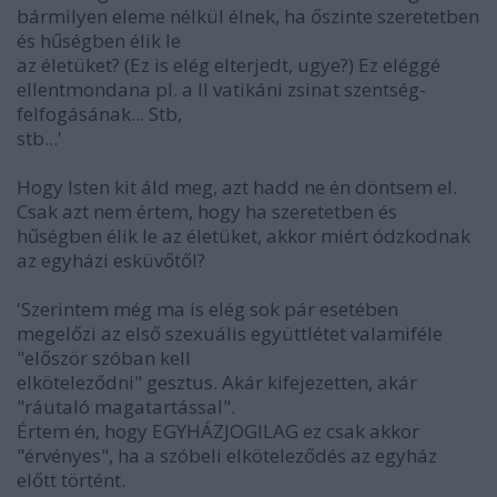
bármilyen eleme nélkül élnek, ha őszinte szeretetben
és hűségben élik le
az életüket? (Ez is elég elterjedt, ugye?) Ez eléggé
ellentmondana pl. a II vatikáni zsinat szentség-
felfogásának... Stb,
stb...'
Hogy Isten kit áld meg, azt hadd ne én döntsem el.
Csak azt nem értem, hogy ha szeretetben és
hűségben élik le az életüket, akkor miért ódzkodnak
az egyházi esküvőtől?
'Szerintem még ma is elég sok pár esetében
megelőzi az első szexuális együttlétet valamiféle
"először szóban kell
elköteleződni" gesztus. Akár kifejezetten, akár
"ráutaló magatartással".
Értem én, hogy EGYHÁZJOGILAG ez csak akkor
"érvényes", ha a szóbeli elköteleződés az egyház
előtt történt.