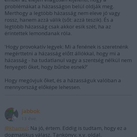
problémákat a házasságon belül oldják meg.
Merthogy a legtöbb házasság nem eleve jó vagy
rossz, hanem azzá válik (sőt: azzá teszik). És a
legtöbb házasság csak akkor esik szét, ha az
érintettek lemondanak róla.
'Hogy provokatív legyek: Mi a fenének is szeretnénk
megérttetni a házasság előtt állókkal, hogy mi a
házasság - ha tudatlanul vagy a szentség nélkül nem
fenyegeti őket, hogy bűnbe esnek?'
Hogy megóvjuk őket, és a házasságuk valóban a
mennyország előképe lehessen.
jabbok
13 éve
@khamul
: Na jó, értem. Eddig is tudtam, hogy ez a
dogmatikus válasz. Tankönyv, x.y. oldal.