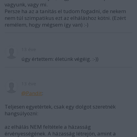
vagyunk, vagy mi.
Persze ha az a tanítás el tudom fogadni, de nekem
nem túl szimpatikus ezt az elháláshoz kötni. (Ezért
remélem, hogy mégsem így van) :-)
13 éve
úgy értettem: életünk végéig. :-))
13 éve
@Pandit
:
Teljesen egyetértek, csak egy dolgot szeretnék
hangsúlyozni:
az elhálás NEM feltétele a házasság
érvényességének. A házasság létrejön, amint a