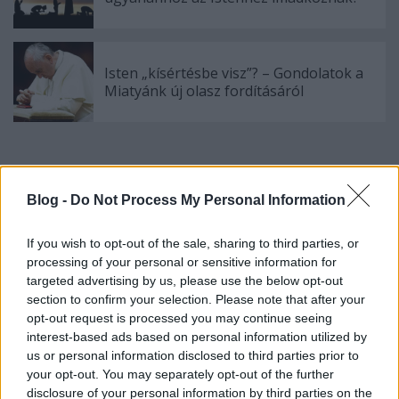
Isten „kísértésbe visz”? – Gondolatok a
Miatyánk új olasz fordításáról
Szólj hozzá!
Blog -
Do Not Process My Personal Information
A hozzászóláshoz be kell lépned!
If you wish to opt-out of the sale, sharing to third parties, or
processing of your personal or sensitive information for
targeted advertising by us, please use the below opt-out
section to confirm your selection. Please note that after your
opt-out request is processed you may continue seeing
interest-based ads based on personal information utilized by
us or personal information disclosed to third parties prior to
your opt-out. You may separately opt-out of the further
disclosure of your personal information by third parties on the
VAGY