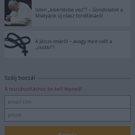
Isten „kísértésbe visz”? – Gondolatok a
Miatyánk új olasz fordításáról
A Jézus-imáról – avagy mire való a
„csotki”?
Szólj hozzá!
A hozzászóláshoz be kell lépned!