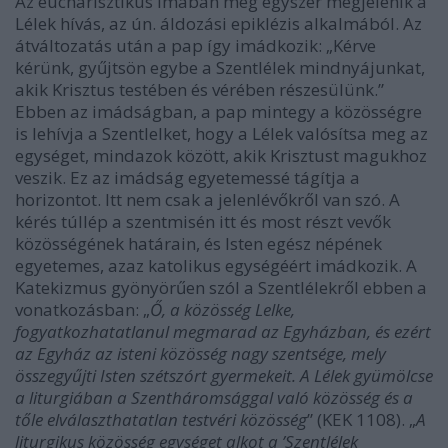
Az eucharisztikus imában még egyszer megjelenik a
Lélek hívás, az ún. áldozási epiklézis alkalmából. Az
átváltozatás után a pap így imádkozik: „Kérve
kérünk, gyűjtsön egybe a Szentlélek mindnyájunkat,
akik Krisztus testében és vérében részesülünk.”
Ebben az imádságban, a pap mintegy a közösségre
is lehívja a Szentlelket, hogy a Lélek valósítsa meg az
egységet, mindazok között, akik Krisztust magukhoz
veszik. Ez az imádság egyetemessé tágítja a
horizontot. Itt nem csak a jelenlévőkről van szó. A
kérés túllép a szentmisén itt és most részt vevők
közösségének határain, és Isten egész népének
egyetemes, azaz katolikus egységéért imádkozik. A
Katekizmus gyönyörűen szól a Szentlélekről ebben a
vonatkozásban: „
Ő, a közösség Lelke,
fogyatkozhatatlanul megmarad az Egyházban, és ezért
az Egyház az isteni közösség nagy szentsége, mely
összegyűjti Isten szétszórt gyermekeit. A Lélek gyümölcse
a liturgiában a Szentháromsággal való közösség és a
tőle elválaszthatatlan testvéri közösség
” (KEK 1108). „
A
liturgikus közösség egységet alkot a ’Szentlélek