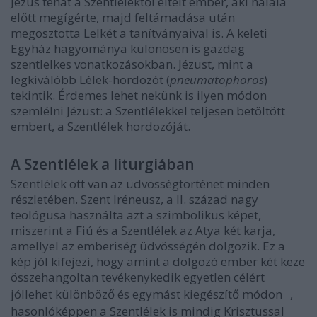
Jézus tehát a Szentlélektől eltelt ember, aki halála
előtt megígérte, majd feltámadása után
megosztotta Lelkét a tanítványaival is. A keleti
Egyház hagyománya különösen is gazdag
szentlelkes vonatkozásokban. Jézust, mint a
legkiválóbb Lélek-hordozót (
pneumatophoros
)
tekintik. Érdemes lehet nekünk is ilyen módon
szemlélni Jézust: a Szentlélekkel teljesen betöltött
embert, a Szentlélek hordozóját.
A Szentlélek a liturgiában
Szentlélek ott van az üdvösségtörténet minden
részletében. Szent Iréneusz, a II. század nagy
teológusa használta azt a szimbolikus képet,
miszerint a Fiú és a Szentlélek az Atya két karja,
amellyel az emberiség üdvösségén dolgozik. Ez a
kép jól kifejezi, hogy amint a dolgozó ember két keze
összehangoltan tevékenykedik egyetlen célért
–
jóllehet különböző és egymást kiegészítő módon
,
–
hasonlóképpen a Szentlélek is mindig Krisztussal