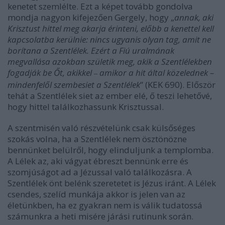
kenetet szemlélte. Ezt a képet tovább gondolva
mondja nagyon kifejezően Gergely, hogy „
annak, aki
Krisztust hittel meg akarja érinteni, előbb a kenettel kell
kapcsolatba kerülnie: nincs ugyanis olyan tag, amit ne
borítana a Szentlélek. Ezért a Fiú uralmának
megvallása azokban születik meg, akik a Szentlélekben
fogadják be Őt, akikkel
amikor a hit által közelednek –
–
mindenfelől szembesiet a Szentlélek
” (KEK 690). Először
tehát a Szentlélek siet az ember elé, ő teszi lehetővé,
hogy hittel találkozhassunk Krisztussal.
A szentmisén való részvételünk csak külsőséges
szokás volna, ha a Szentlélek nem ösztönözne
bennünket belülről, hogy elinduljunk a templomba.
A Lélek az, aki vágyat ébreszt bennünk erre és
szomjúságot ad a Jézussal való találkozásra. A
Szentlélek önt belénk szeretetet is Jézus iránt. A Lélek
csendes, szelíd munkája akkor is jelen van az
életünkben, ha ez gyakran nem is válik tudatossá
számunkra a heti misére járási rutinunk során.