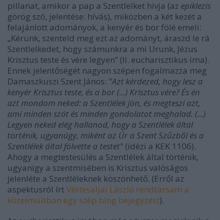
pillanat, amikor a pap a Szentlelket hívja (az
epiklezis
görög szó, jelentése: hívás), miközben a két kezét a
felajánlott adományok, a kenyér és bor fölé emeli:
„Kérünk, szenteld meg ezt az adományt, áraszd le rá
Szentlelkedet, hogy számunkra a mi Urunk, Jézus
Krisztus teste és vére legyen” (II. eucharisztikus ima).
Ennek jelentőségét nagyon szépen fogalmazza meg
Damaszkuszi Szent János: "
Azt kérdezed, hogy lesz a
kenyér Krisztus teste, és a bor (...) Krisztus vére? És én
azt mondom neked: a Szentlélek jön, és megteszi azt,
ami minden szót és minden gondolatot meghalad. (...)
Legyen neked elég hallanod, hogy a Szentlélek által
történik, ugyanúgy, miként az Úr a Szent Szűzből és a
Szentlélek által fölvette a testet
" (idézi a KEK 1106).
Ahogy a megtestesülés a Szentlélek által történik,
ugyanígy a szentmisében is Krisztus valóságos
jelenléte a Szentléleknek köszönhető. (Erről az
aspektusról írt
Vértesaljai László rendtársam a
közelmúltban egy szép blog bejegyzést
).