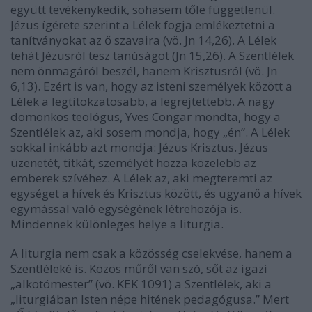
együtt tevékenykedik, sohasem tőle függetlenül.
Jézus ígérete szerint a Lélek fogja emlékeztetni a
tanítványokat az ő szavaira (vö. Jn 14,26). A Lélek
tehát Jézusról tesz tanúságot (Jn 15,26). A Szentlélek
nem önmagáról beszél, hanem Krisztusról (vö. Jn
6,13). Ezért is van, hogy az isteni személyek között a
Lélek a legtitokzatosabb, a legrejtettebb. A nagy
domonkos teológus, Yves Congar mondta, hogy a
Szentlélek az, aki sosem mondja, hogy „én”. A Lélek
sokkal inkább azt mondja: Jézus Krisztus. Jézus
üzenetét, titkát, személyét hozza közelebb az
emberek szívéhez. A Lélek az, aki megteremti az
egységet a hívek és Krisztus között, és ugyanő a hívek
egymással való egységének létrehozója is.
Mindennek különleges helye a liturgia.
A liturgia nem csak a közösség cselekvése, hanem a
Szentléleké is. Közös műről van szó, sőt az igazi
„alkotómester” (vö. KEK 1091) a Szentlélek, aki a
„liturgiában Isten népe hitének pedagógusa.” Mert