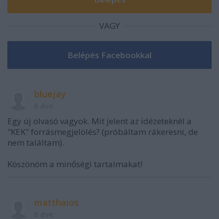
VAGY
bluejay
8 éve
Egy új olvasó vagyok. Mit jelent az idézeteknél a
"KEK" forrásmegjelölés? (próbáltam rákeresni, de
nem találtam).
Köszönöm a minőségi tartalmakat!
matthaios
8 éve