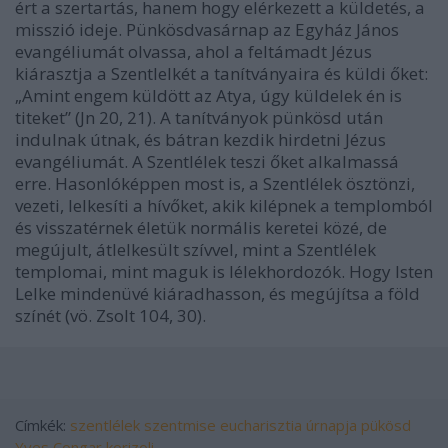
ért a szertartás, hanem hogy elérkezett a küldetés, a
misszió ideje. Pünkösdvasárnap az Egyház János
evangéliumát olvassa, ahol a feltámadt Jézus
kiárasztja a Szentlelkét a tanítványaira és küldi őket:
„Amint engem küldött az Atya, úgy küldelek én is
titeket” (Jn 20, 21). A tanítványok pünkösd után
indulnak útnak, és bátran kezdik hirdetni Jézus
evangéliumát. A Szentlélek teszi őket alkalmassá
erre. Hasonlóképpen most is, a Szentlélek ösztönzi,
vezeti, lelkesíti a hívőket, akik kilépnek a templomból
és visszatérnek életük normális keretei közé, de
megújult, átlelkesült szívvel, mint a Szentlélek
templomai, mint maguk is lélekhordozók. Hogy Isten
Lelke mindenüvé kiáradhasson, és megújítsa a föld
színét (vö. Zsolt 104, 30).
Címkék:
szentlélek
szentmise
eucharisztia
úrnapja
pükösd
Yves Congar
korizoli