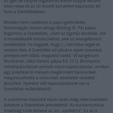
az igét be tudjuk fogadni és életre tudjuk váltani.
Isten népe és az Úr között közvetlen kapcsolat áll
fenn a Szentlélekben.
Mindez nem csökkenti a papi igehirdetés
fontosságát, hiszen ahogy Boldog VI. Pál pápa
fogalmaz a Szentlélek, „
mint az Egyház kezdetén, ma
is munkálkodik mindazokban, akik az evangéliumot
továbbítják: ha hagyják, hogy (...) birtokba vegye és
vezesse őket. A Szentlélek ad ajkukra olyan szavakat,
amelyek nem tőlük, maguktól valók.
” (Evangélium
Nuntiandi, idézi Ferenc pápa EG 151). Bizonyára
mindnyájunknak vannak olyan tapasztalatai, amikor
egy prédikáció mélyen megérintett bennünket,
megmozdította a szívünket, közelebb vezetett
Jézushoz. Ilyenkor élő tapasztalatunk van a
Szentlélek működéséről.
A szentmise második része talán még intenzívebben
áthatott a Szentlélek jelenlététől. Az eucharisztikus
imádság szíve közepe az ún. „epiklézis”. Ez az a