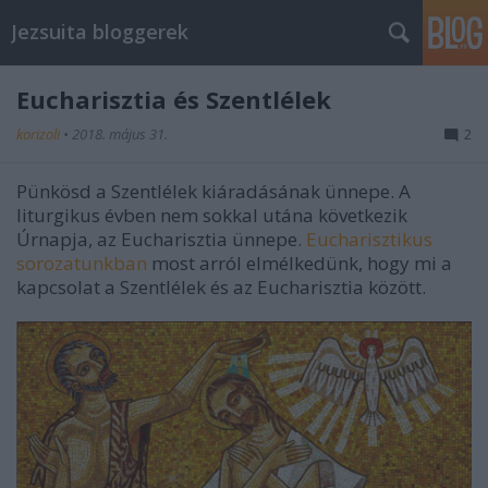
Jezsuita bloggerek
Eucharisztia és Szentlélek
korizoli
•
2018. május 31.
2
Pünkösd a Szentlélek kiáradásának ünnepe. A
liturgikus évben nem sokkal utána következik
Úrnapja, az Eucharisztia ünnepe.
Eucharisztikus
sorozatunkban
most arról elmélkedünk, hogy mi a
kapcsolat a Szentlélek és az Eucharisztia között.