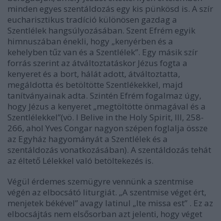
minden egyes szentáldozás egy kis pünkösd is. A szír
eucharisztikus tradíció különösen gazdag a
Szentlélek hangsúlyozásában. Szent Efrém egyik
himnuszában énekli, hogy „kenyérben és a
kehelyben tűz van és a Szentlélek”. Egy másik szír
forrás szerint az átváltoztatáskor Jézus fogta a
kenyeret és a bort, hálát adott, átváltoztatta,
megáldotta és betöltötte Szentlékekkel, majd
tanítványainak adta. Szintén Efrém fogalmaz úgy,
hogy Jézus a kenyeret „megtöltötte önmagával és a
Szentlélekkel”(vö. I Belive in the Holy Spirit, III, 258-
266, ahol Yves Congar nagyon szépen foglalja össze
az Egyház hagyományát a Szentlélek és a
szentáldozás vonatkozásában). A szentáldozás tehát
az éltető Lélekkel való betöltekezés is.
Végül érdemes szemügyre vennünk a szentmise
végén az elbocsátó liturgiát. „A szentmise véget ért,
menjetek békével” avagy latinul „Ite missa est” . Ez az
elbocsájtás nem elsősorban azt jelenti, hogy véget