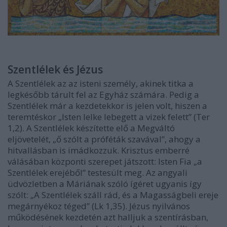
Szentlélek és Jézus
A Szentlélek az az isteni személy, akinek titka a
legkésőbb tárult fel az Egyház számára. Pedig a
Szentlélek már a kezdetekkor is jelen volt, hiszen a
teremtéskor „Isten lelke lebegett a vizek felett” (Ter
1,2). A Szentlélek készítette elő a Megváltó
eljövetelét, „ő szólt a próféták szavával”, ahogy a
hitvallásban is imádkozzuk. Krisztus emberré
válásában központi szerepet játszott: Isten Fia „a
Szentlélek erejéből” testesült meg. Az angyali
üdvözletben a Máriának szóló ígéret ugyanis így
szólt: „A Szentlélek száll rád, és a Magasságbeli ereje
megárnyékoz téged” (Lk 1,35). Jézus nyilvános
működésének kezdetén azt halljuk a szentírásban,