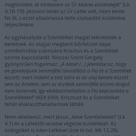
megtörteket, és hirdessem az Úr kedves esztendejét
” (Lk
4,18-19). Jézuson tehát az Úr Lelke volt, Isten kente
fel őt, s ezzel alkalmassá tette szabadító küldetése
teljesítésére.
Az egyházatyák a Szentlelket magát tekintették a
kenetnek. Az olajjal megkent bőrfelület képe
szimbolizálta számukra Krisztus és a Szentlélek
szoros kapcsolatát. Nisszai Szent Gergely
gyönyörűen fogalmaz: „
A kenet (...) jelentése az, hogy
ne gondoljunk semmiféle távolállást a Fiú és a Szentlélek
között; mert miként a test bőre és az olaj kenete között
sem az értelem, sem az érzékek semmiféle köztes dolgot
nem ismernek, így elválaszthatatlan a Fiú kapcsolata a
Szentlélekkel
” (KEK 690). Krisztust és a Szentlelket
tehát elválaszthatatlannak látták.
Nem véletlenül, mert Jézus „telve Szentlélekkel” (Lk
4,1) és a Lélektől vezetve végezte küldetését. Az
ördögöket is Isten Lelkével űzte ki (vö. Mt 12,28).