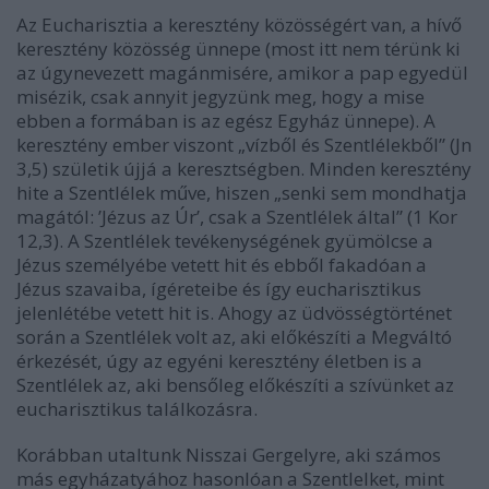
Az Eucharisztia a keresztény közösségért van, a hívő
keresztény közösség ünnepe (most itt nem térünk ki
az úgynevezett magánmisére, amikor a pap egyedül
misézik, csak annyit jegyzünk meg, hogy a mise
ebben a formában is az egész Egyház ünnepe). A
keresztény ember viszont „vízből és Szentlélekből” (Jn
3,5) születik újjá a keresztségben. Minden keresztény
hite a Szentlélek műve, hiszen „senki sem mondhatja
magától: ’Jézus az Úr’, csak a Szentlélek által” (1 Kor
12,3). A Szentlélek tevékenységének gyümölcse a
Jézus személyébe vetett hit és ebből fakadóan a
Jézus szavaiba, ígéreteibe és így eucharisztikus
jelenlétébe vetett hit is. Ahogy az üdvösségtörténet
során a Szentlélek volt az, aki előkészíti a Megváltó
érkezését, úgy az egyéni keresztény életben is a
Szentlélek az, aki bensőleg előkészíti a szívünket az
eucharisztikus találkozásra.
Korábban utaltunk Nisszai Gergelyre, aki számos
más egyházatyához hasonlóan a Szentlelket, mint