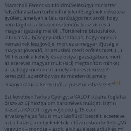
Marschall Ferenc volt földművelésügyi miniszter
felszólalásában történelmi jelentőségűnek nevezte a
gyűlést, amelyen a falu tanúságot tett arról, hogy
nem tágított a kétezer esztendős krisztusi és a
magyar igazság mellől. „Történelmi biztosítékot
látok a falu hűségnyilatkozatában, hogy ennek a
nemzetnek lesz jövője, mert ez a magyar ifjúság a
magyar jövendő, Krisztusból merít erőt és hitet. (…)
Mi hiszünk a kehely és az ostya igazságában, mert
az ezeréves magyar mult (sic!) megtanított minket
arra, hogy minden út amely a kereszten vezet
keresztül, az erőhöz visz és minden út amely
[5]
elkanyarodik a kereszttől, a pusztulásba vezet.”
Ezt követően Farkas György, a KALOT titkára foglalta
össze az új mozgalom hároméves múltját. Ugrin
József, a KALOT ügyvivője pedig 15 ezer
árvalányhajas falusi munkásfiúról beszélt, ecsetelve
azt a hatást, amit jelenlétük a fővárosban keltett. „Mi
vagyunk – mondta – azok, akik az életet adjuk és mi