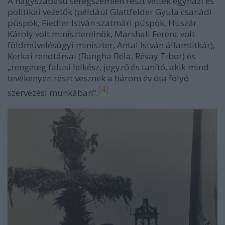
A nagyszabású seregszemlén részt vettek egyházi és
politikai vezetők (például Glattfelder Gyula csanádi
püspök, Fiedler István szatmári püspök, Huszár
Károly volt miniszterelnök, Marshall Ferenc volt
földművelésügyi miniszter, Antal István államtitkár),
Kerkai rendtársai (Bangha Béla, Révay Tibor) és
„rengeteg falusi lelkész, jegyző és tanító, akik mind
tevékenyen részt vesznek a három év óta folyó
[4]
szervezési munkában”.