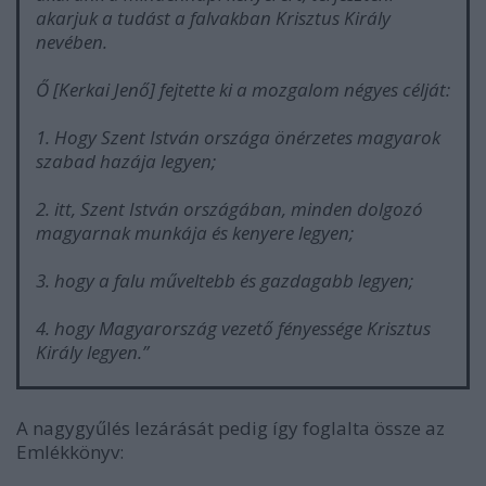
akarjuk a tudást a falvakban Krisztus Király
nevében.
Ő [Kerkai Jenő] fejtette ki a mozgalom négyes célját:
1. Hogy Szent István országa önérzetes magyarok
szabad hazája legyen;
2. itt, Szent István országában, minden dolgozó
magyarnak munkája és kenyere legyen;
3. hogy a falu műveltebb és gazdagabb legyen;
4. hogy Magyarország vezető fényessége Krisztus
Király legyen.”
A nagygyűlés lezárását pedig így foglalta össze az
Emlékkönyv: