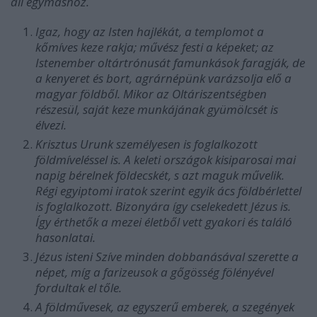
áll egymáshoz.
Igaz, hogy az Isten hajlékát, a templomot a
kőmíves keze rakja; művész festi a képeket; az
Istenember oltártrónusát famunkások faragják, de
a kenyeret és bort, agrárnépünk varázsolja elő a
magyar földből. Mikor az Oltáriszentségben
részesül, saját keze munkájának gyümölcsét is
élvezi.
Krisztus Urunk személyesen is foglalkozott
földmíveléssel is. A keleti országok kisiparosai mai
napig bérelnek földecskét, s azt maguk művelik.
Régi egyiptomi iratok szerint egyik ács földbérlettel
is foglalkozott. Bizonyára így cselekedett Jézus is.
Így érthetők a mezei életből vett gyakori és találó
hasonlatai.
Jézus isteni Szíve minden dobbanásával szerette a
népet, míg a farizeusok a gőgösség fölényével
fordultak el tőle.
A földművesek, az egyszerű emberek, a szegények