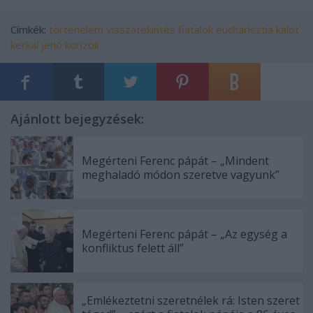
Címkék:
történelem
visszatekintés
fiatalok
eucharisztia
kalot
kerkai jenő
korizoli
Ajánlott bejegyzések:
Megérteni Ferenc pápát – „Mindent
meghaladó módon szeretve vagyunk”
Megérteni Ferenc pápát – „Az egység a
konfliktus felett áll”
„Emlékeztetni szeretnélek rá: Isten szeret