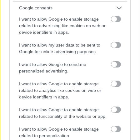
Google consents
I want to allow Google to enable storage
related to advertising like cookies on web or
device identifiers in apps.
I want to allow my user data to be sent to
Google for online advertising purposes.
I want to allow Google to send me
personalized advertising.
Arról, hogy személyesen mit jelentett Kerkai Jenőnek
I want to allow Google to enable storage
az Eucharisztikus Világkongresszus, egyelőre nem
related to analytics like cookies on web or
találtam forrást, de talán nem lehetett nagyon más,
device identifiers in apps.
mint ahogy azt legjobb barátja és munkatársa, P.
Nagy Töhötöm megélte, aki a naplóján 1938. május
I want to allow Google to enable storage
31-én a következőket jegyezte fel:
related to functionality of the website or app.
„Lezajlott az Eucharisztikus Világkongresszus. Mi is
I want to allow Google to enable storage
felvonultunk, kb. 1500 faluból 15 000 parasztlegény.
related to personalization.
Óriási volt a siker! Magáról a Kongresszusról nem