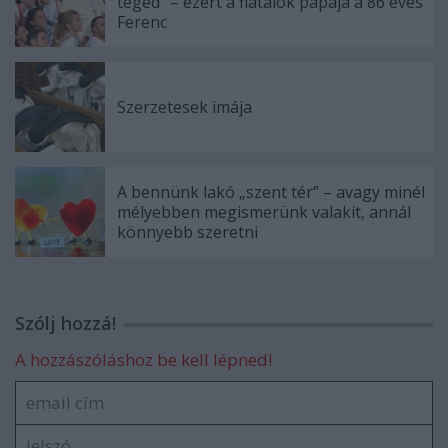
téged” – ezért a fiatalok pápája a 86 éves
Ferenc
Szerzetesek imája
A bennünk lakó „szent tér” – avagy minél
mélyebben megismerünk valakit, annál
könnyebb szeretni
Szólj hozzá!
A hozzászóláshoz be kell lépned!