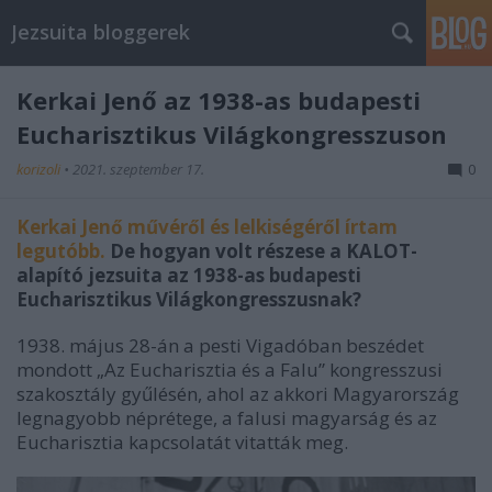
Jezsuita bloggerek
Kerkai Jenő az 1938-as budapesti
Eucharisztikus Világkongresszuson
korizoli
•
2021. szeptember 17.
0
Kerkai Jenő művéről és lelkiségéről írtam
legutóbb.
De hogyan volt részese a KALOT-
alapító jezsuita az 1938-as budapesti
Eucharisztikus Világkongresszusnak?
1938. május 28-án a pesti Vigadóban beszédet
mondott „Az Eucharisztia és a Falu” kongresszusi
szakosztály gyűlésén, ahol az akkori Magyarország
legnagyobb néprétege, a falusi magyarság és az
Eucharisztia kapcsolatát vitatták meg.