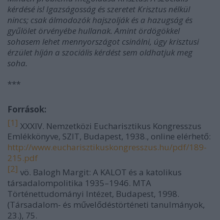
kérdésé is! Igazságosság és szeretet Krisztus nélkül
nincs; csak álmodozók hajszolják és a hazugság és
gyűlölet örvényébe hullanak. Amint ördögökkel
sohasem lehet mennyországot csinálni, úgy krisztusi
érzület híján a szociális kérdést sem oldhatjuk meg
soha.
***
Források:
[1]
XXXIV. Nemzetközi Eucharisztikus Kongresszus
Emlékkönyve, SZIT, Budapest, 1938., online elérhető:
http://www.eucharisztikuskongresszus.hu/pdf/189-
215.pdf
[2]
vö. Balogh Margit: A KALOT és a katolikus
társadalompolitika 1935–1946. MTA
Történettudományi Intézet, Budapest, 1998.
(Társadalom- és művelődéstörténeti tanulmányok,
23.), 75.