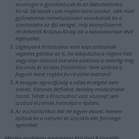
ácsorogni a gyóntatószék és az áldoztatórács
körül. De tessék csak megkérdezni azokat, akik mint
győzedelmes menetszázadot vonultatták be a
szentmisére az ifjú sereget, mily könnyűszerrel
térdeltették Krisztus Király elé a katonasorban lévő
legényeket.
Legényeink Krisztushoz való kapcsolásának
végzetes gátlása az is, ha lelkipásztora rögtön heti
vagy napi áldozót szeretne alakítani a nemrég még
kocsmás és bicskás fiatalokból. Nem szabad a
fagyott kezet rögtön forró vízbe mártani!
A magyar agrárifjúság a nőies érzelgést nem
szereti. Katonás férfiakat, kemény módszereket
tisztel. Tehát a Krisztushoz való viszonyt sem
szabad érzelmek homokjára építeni.
Az eucharisztikus élet ne legyen elvont, hanem
építsük be a nemzeti és szociális élet forrongó
egészébe!
Minden probléma megoldása Krisztus! A szociális