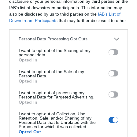
disclosure of your personal information by third parties on the
a címen, hogy elkéstek, nem engedték ráfordulni
IAB’s list of downstream participants. This information may
őket a hivatalos felvonulási útra. A sérelemből
also be disclosed by us to third parties on the
IAB’s List of
haszon kovácsolódott: Imrédy fogadta Kerkait, aki
Downstream Participants
that may further disclose it to other
igy szerét ejthette, hogy személyesen bemutassa
third parties.
[8]
mozgalmat.”
Please note that this website/app uses one or more Google
Personal Data Processing Opt Outs
services and may gather and store information including but
Kerkai Jenő munkatársa, P. Nagy Töhötöm a
not limited to your visit or usage behaviour. You may click to
I want to opt-out of the Sharing of my
következőképp örökítette meg naplójában az
personal data.
grant or deny consent to Google and its third-party tags to
eseményeket: „Bennünket, agrárifjakat, kis mellőzés
Opted In
use your data for below specified purposes in below Google
ért. Valójában nem volt oly tragikus, de mi kissé
consent section.
I want to opt-out of the Sale of my
talán fel is fújtuk, s így most sokan igyekeznek
Personal Data.
bennünket engesztelni, aminek nagyszerű haszna
Opted In
van. Pl. maga Imrédy, a miniszterelnök, telefonált a
I want to opt-out of processing my
főkapitánynak, hogy jelentést kér a felelősség
Personal Data for Targeted Advertising.
kivizsgálásáról, amikor P. Kerkai elpanaszolt neki
Opted In
[9]
mindent.”
I want to opt-out of Collection, Use,
Retention, Sale, and/or Sharing of my
Personal Data that Is Unrelated with the
Purposes for which it was collected.
Opted Out