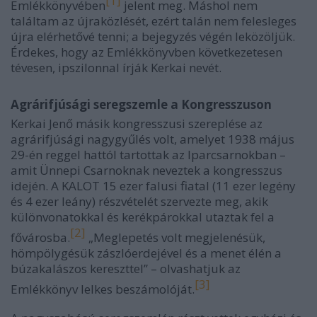
[1]
Emlékkönyvében
jelent meg. Máshol nem
találtam az újraközlését, ezért talán nem felesleges
újra elérhetővé tenni; a bejegyzés végén leközöljük.
Érdekes, hogy az Emlékkönyvben következetesen
tévesen, ipszilonnal írják Kerkai nevét.
Agrárifjúsági seregszemle a Kongresszuson
Kerkai Jenő másik kongresszusi szereplése az
agrárifjúsági nagygyűlés volt, amelyet 1938 május
29-én reggel hattól tartottak az Iparcsarnokban –
amit Ünnepi Csarnoknak neveztek a kongresszus
idején. A KALOT 15 ezer falusi fiatal (11 ezer legény
és 4 ezer leány) részvételét szervezte meg, akik
különvonatokkal és kerékpárokkal utaztak fel a
[2]
fővárosba.
„Meglepetés volt megjelenésük,
hömpölygésük zászlóerdejével és a menet élén a
búzakalászos kereszttel” – olvashatjuk az
[3]
Emlékkönyv lelkes beszámolóját.