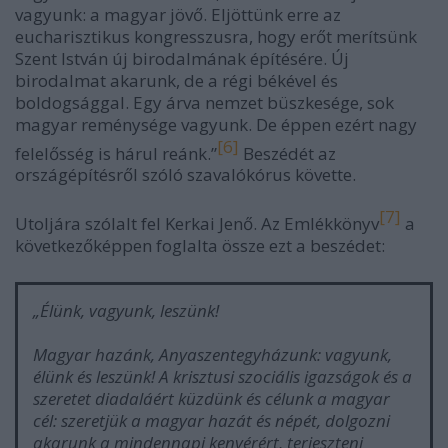
vagyunk: a magyar jövő. Eljöttünk erre az
eucharisztikus kongresszusra, hogy erőt merítsünk
Szent István új birodalmának építésére. Új
birodalmat akarunk, de a régi békével és
boldogsággal. Egy árva nemzet büszkesége, sok
magyar reménysége vagyunk. De éppen ezért nagy
[6]
felelősség is hárul reánk.”
Beszédét az
országépítésről szóló szavalókórus követte.
[7]
Utoljára szólalt fel Kerkai Jenő. Az Emlékkönyv
a
következőképpen foglalta össze ezt a beszédet:
„Élünk, vagyunk, leszünk!
Magyar hazánk, Anyaszentegyházunk: vagyunk,
élünk és leszünk! A krisztusi szociális igazságok és a
szeretet diadaláért küzdünk és célunk a magyar
cél: szeretjük a magyar hazát és népét, dolgozni
akarunk a mindennapi kenyérért, terjeszteni