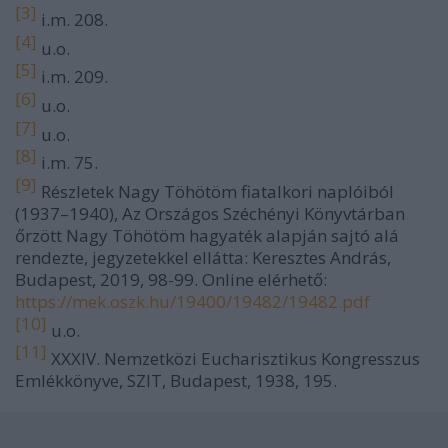
[3]
i.m. 208.
[4]
u.o.
[5]
i.m. 209.
[6]
u.o.
[7]
u.o.
[8]
i.m. 75.
[9]
Részletek Nagy Töhötöm fiatalkori naplóiból
(1937–1940), Az Országos Széchényi Könyvtárban
őrzött Nagy Töhötöm hagyaték alapján sajtó alá
rendezte, jegyzetekkel ellátta: Keresztes András,
Budapest, 2019, 98-99. Online elérhető:
https://mek.oszk.hu/19400/19482/19482.pdf
[10]
u.o.
[11]
XXXIV. Nemzetközi Eucharisztikus Kongresszus
Emlékkönyve, SZIT, Budapest, 1938, 195.