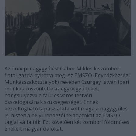
Az ünnepi nagygyűlést Gábor Miklós kiszombori
fiatal gazda nyitotta meg. Az EMSZO (Egyházközségi
Munkásszakosztályok) nevében Csurgay István ipari
munkás köszöntötte az egybegyűlteket,
hangsúlyozva a falu és város testvéri
összefogásának szükségességét. Ennek
kézzelfogható tapasztalata volt maga a nagygyűlés
is, hiszen a helyi rendezői feladatokat az EMSZO
tagjai vállalták. Ezt követően két zombori földműves
énekelt magyar dalokat.