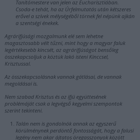
Tanítómestere van jelen az Eucharisztiában.
Csoda-e tehát, ha az Úrfelmutatás után kétszeres
erővel a szívek mélységéből törnek fel népünk ajkán
a szentségi énekek.
Agrárifjúsági mozgalmunk elé sem lehetne
magasztosabb vélt tűzni, mint hogy a magyar faluk
legértékesebb kincsét, az agrárifjúságot bensőleg
összekapcsoljuk a köztük lakó isteni Kinccsel,
Krisztussal.
Az összekapcsolásnak vannak gátlásai, de vannak
megoldásai is.
Nem szabad Krisztus és az ifjú együttesének
problémáját csak a legvégső kegyelmi szempontok
szerint tekinteni.
Talán nem is gondolnók annak az egyszerű
körülménynek perdöntő fontosságát, hogy a falusi
legény nem akar ájtatos öregasszonyok között