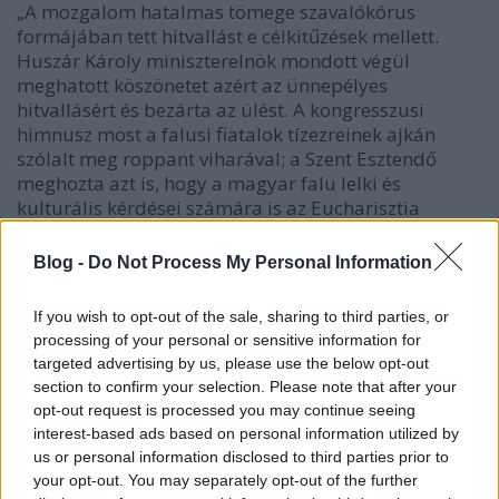
„A mozgalom hatalmas tömege szavalókórus
formájában tett hitvallást e célkitűzések mellett.
Huszár Károly miniszterelnök mondott végül
meghatott köszönetet azért az ünnepélyes
hitvallásért és bezárta az ülést. A kongresszusi
himnusz most a falusi fiatalok tízezreinek ajkán
szólalt meg roppant viharával; a Szent Esztendő
meghozta azt is, hogy a magyar falu lelki és
kulturális kérdései számára is az Eucharisztia
sugárzása alatt hajnalodik.”
Blog -
Do Not Process My Personal Information
Sérelemből haszon kovácsolódott
If you wish to opt-out of the sale, sharing to third parties, or
Az 1938-as Eucharisztikus Világkongresszus fontos
processing of your personal or sensitive information for
mérföldkő volt a Kerkai Jenő által 1935 őszén
targeted advertising by us, please use the below opt-out
elindított mozgalom életében, hiszen ekkor tett szert
section to confirm your selection. Please note that after your
országos ismertségre a rendkívüli dinamizmussal
opt-out request is processed you may continue seeing
fejlődő közösség. A KALOT kongresszusi jelenléte
interest-based ads based on personal information utilized by
azonban nem volt problémamentes. Ahogy Balogh
us or personal information disclosed to third parties prior to
Margit a mozgalomról szóló könyvében fogalmaz: „a
your opt-out. You may separately opt-out of the further
Múzeum körútnál feltartoztatták a menetet, és azon