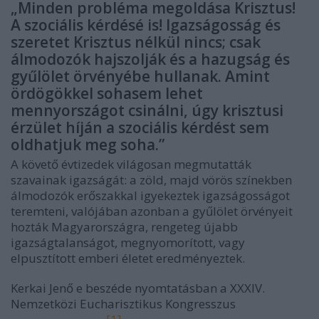
„Minden probléma megoldása Krisztus!
A szociális kérdésé is! Igazságosság és
szeretet Krisztus nélkül nincs; csak
álmodozók hajszolják és a hazugság és
gyűlölet örvényébe hullanak. Amint
ördögökkel sohasem lehet
mennyországot csinálni, úgy krisztusi
érzület híján a szociális kérdést sem
oldhatjuk meg soha.”
A követő évtizedek világosan megmutatták
szavainak igazságát: a zöld, majd vörös színekben
álmodozók erőszakkal igyekeztek igazságosságot
teremteni, valójában azonban a gyűlölet örvényeit
hozták Magyarországra, rengeteg újabb
igazságtalanságot, megnyomorított, vagy
elpusztított emberi életet eredményeztek.
Kerkai Jenő e beszéde nyomtatásban a XXXIV.
Nemzetközi Eucharisztikus Kongresszus