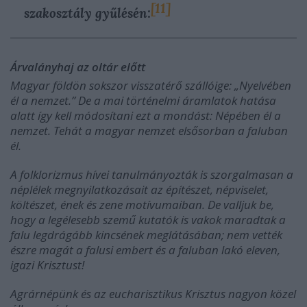
[11]
szakosztály gyűlésén:
Árvalányhaj az oltár előtt
Magyar földön sokszor visszatérő szállóige: „Nyelvében
él a nemzet.” De a mai történelmi áramlatok hatása
alatt így kell módosítani ezt a mondást: Népében él a
nemzet. Tehát a magyar nemzet elsősorban a faluban
él.
A folklorizmus hívei tanulmányozták is szorgalmasan a
néplélek megnyilatkozásait az építészet, népviselet,
költészet, ének és zene motívumaiban. De valljuk be,
hogy a legélesebb szemű kutatók is vakok maradtak a
falu legdrágább kincsének meglátásában; nem vették
észre magát a falusi embert és a faluban lakó eleven,
igazi Krisztust!
Agrárnépünk és az eucharisztikus Krisztus nagyon közel