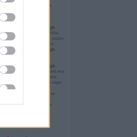
(
2026.06.01. 11:41
)
Nők,
feminizmus, anyaság –
védőbeszéd a valódi
szabadság mellett
csilla vargáné:
Nemrégib...
(
2026.05.11. 14:48
)
A Biblia
történeti hitelessége és pozitív
tartalma: Isten intimitása
csilla vargáné:
Nemrégib...
(
2026.05.11. 14:46
)
Szerzetesek imája
csilla vargáné:
Nemrégib...
(
2026.03.29. 10:36
)
A kérő ima
természetéről: ha Istenhez
fohászkodunk, azonnal véget
vet a járványnak?
csilla vargáné:
Nehéz sz...
(
2026.02.12. 15:37
)
Az
aszketika és a misztika
különbsége – avagy
gondolatok az imaélet
fontosságáról
Utolsó 20