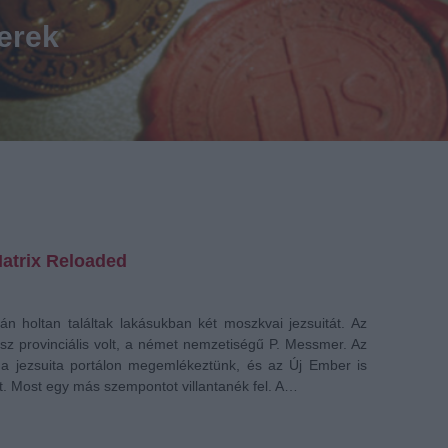
erek
Matrix Reloaded
án holtan találtak lakásukban két moszkvai jezsuitát. Az
sz provinciális volt, a német nemzetiségű P. Messmer. Az
a jezsuita portálon megemlékeztünk, és az Új Ember is
rt. Most egy más szempontot villantanék fel. A…