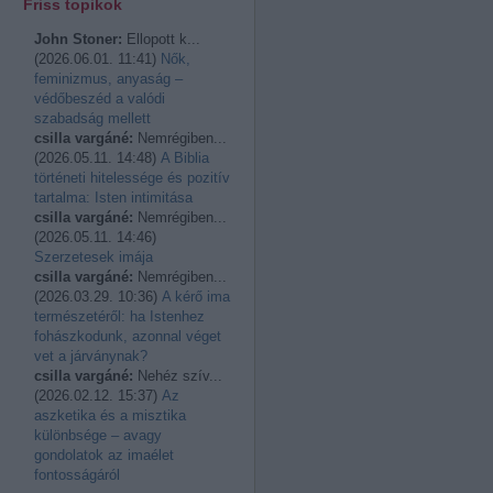
Friss topikok
John Stoner:
Ellopott k...
(
2026.06.01. 11:41
)
Nők,
feminizmus, anyaság –
védőbeszéd a valódi
szabadság mellett
csilla vargáné:
Nemrégiben...
(
2026.05.11. 14:48
)
A Biblia
történeti hitelessége és pozitív
tartalma: Isten intimitása
csilla vargáné:
Nemrégiben...
(
2026.05.11. 14:46
)
Szerzetesek imája
csilla vargáné:
Nemrégiben...
(
2026.03.29. 10:36
)
A kérő ima
természetéről: ha Istenhez
fohászkodunk, azonnal véget
vet a járványnak?
csilla vargáné:
Nehéz szív...
(
2026.02.12. 15:37
)
Az
aszketika és a misztika
különbsége – avagy
gondolatok az imaélet
fontosságáról