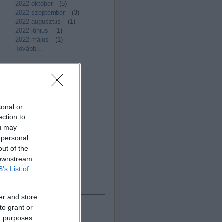
2022 október
(
5
)
2022 szeptember
(
3
)
2022 augusztus
(
1
)
2022 június
(
1
)
2022 május
(
1
)
Tovább
...
Bloggerek
pacsy
"fityisz"
SzabóFerencSJ
sonal or
korizoli
ection to
Satori
ou may
kajtordomi
MihalkovF
 personal
hibagyuri1
out of the
andras.csaba.sj
 downstream
hofiatya
B’s List of
Keresés
er and store
to grant or
ed purposes