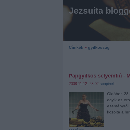
Jezsuita blogg
Címkék
»
gyilkosság
Papgyilkos selyemfiú - 
2008.11.12. 23:02
scapinelli
Október 28-
egyik az oro
eseményről 
közölte a hí