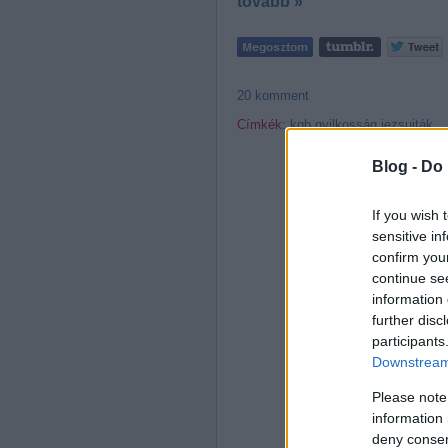
tovább »
20
komment
Címkék:
kgb
gyilkosság
jezsuiták
Blog -
Do 
If you wish 
sensitive in
confirm you
continue se
information 
further disc
participants
Downstream 
Please note
information 
deny consent