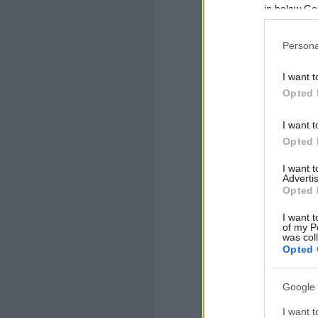
in below Go
Persona
I want t
Opted 
I want t
Opted 
I want 
Advertis
Opted 
I want t
of my P
was col
Opted 
Google 
I want t