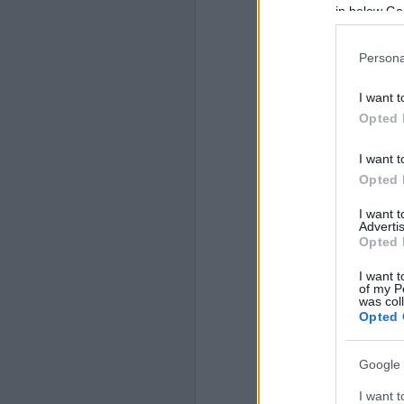
in below Go
Persona
I want t
Opted 
I want t
Opted 
I want 
Advertis
Opted 
I want t
of my P
was col
Opted 
Google 
I want t