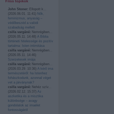
Friss topikok
John Stoner:
Ellopott k...
(
2026.06.01. 11:41
)
Nők,
feminizmus, anyaság –
védőbeszéd a valódi
szabadság mellett
csilla vargáné:
Nemrégiben...
(
2026.05.11. 14:48
)
A Biblia
történeti hitelessége és pozitív
tartalma: Isten intimitása
csilla vargáné:
Nemrégiben...
(
2026.05.11. 14:46
)
Szerzetesek imája
csilla vargáné:
Nemrégiben...
(
2026.03.29. 10:36
)
A kérő ima
természetéről: ha Istenhez
fohászkodunk, azonnal véget
vet a járványnak?
csilla vargáné:
Nehéz szív...
(
2026.02.12. 15:37
)
Az
aszketika és a misztika
különbsége – avagy
gondolatok az imaélet
fontosságáról