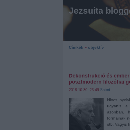
Jezsuita blogg
Címkék
»
objektív
Dekonstrukció és emberi 
posztmodern filozófiai 
2018.10.30. 23:49
Satori
Nincs nyelv
ugyanis a 
azonban, h
formáinak ne
stb. Vagyis 