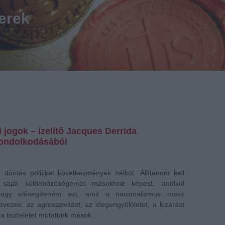
erek
jogok – ízelítő Jacques Derrida
gondolkodásából
i döntés politikai következmények nélkül. Állítanom kell
saját különbözőségemet másokhoz képest, anélkül
ogy elősegíteném azt, amit a nacionalizmus rossz
vezek: az agresszivitást, az idegengyűlöletet, a kizárást
ha tiszteletet mutatunk mások…