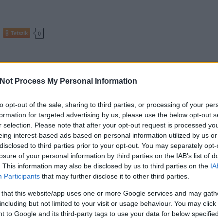
Tetszik
0
zság
dekonstrukció
Jacques Derrida
posztmoderdn
Not Process My Personal Information
to opt-out of the sale, sharing to third parties, or processing of your per
formation for targeted advertising by us, please use the below opt-out s
r selection. Please note that after your opt-out request is processed y
eing interest-based ads based on personal information utilized by us or
disclosed to third parties prior to your opt-out. You may separately opt-
losure of your personal information by third parties on the IAB’s list of
. This information may also be disclosed by us to third parties on the
IA
Participants
that may further disclose it to other third parties.
 that this website/app uses one or more Google services and may gath
including but not limited to your visit or usage behaviour. You may click 
 to Google and its third-party tags to use your data for below specifi