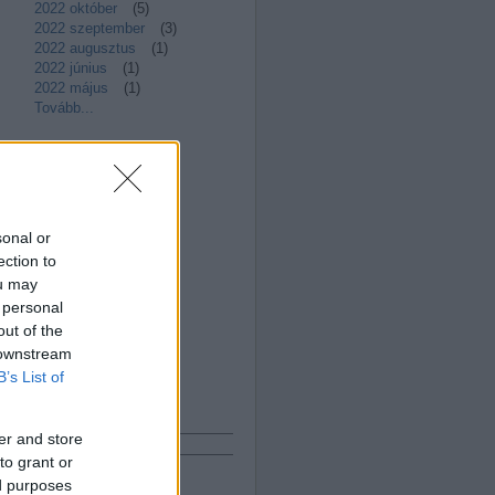
2022 október
(
5
)
2022 szeptember
(
3
)
2022 augusztus
(
1
)
2022 június
(
1
)
2022 május
(
1
)
Tovább
...
Bloggerek
pacsy
"fityisz"
SzabóFerencSJ
sonal or
korizoli
ection to
Satori
ou may
kajtordomi
MihalkovF
 personal
hibagyuri1
out of the
andras.csaba.sj
 downstream
hofiatya
B’s List of
Keresés
er and store
to grant or
ed purposes