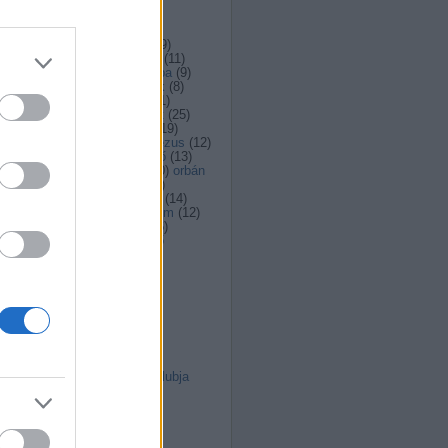
Címkék
boldogság
(
8
)
egyház
(
59
)
eucharisztia
(
10
)
európa
(
11
)
feltámadás
(
8
)
ferencpápa
(
9
)
Ferenc pápa
(
10
)
fiatalok
(
8
)
filozófia
(
10
)
gondolat
(
11
)
gondolatébresztő
(
20
)
hit
(
25
)
ima
(
20
)
Isten
(
8
)
isten
(
19
)
jezsuita
(
17
)
Jézus
(
8
)
jézus
(
12
)
katolikus
(
15
)
kerkai jenő
(
13
)
korizoli
(
104
)
lelkiség
(
10
)
orbán
(
9
)
pápa
(
19
)
politika
(
26
)
szabadság
(
10
)
szeretet
(
14
)
szexualitás
(
9
)
társadalom
(
12
)
tudomány
(
12
)
vallás
(
16
)
vallások
(
11
)
Címkefelhő
Linkblog
Református blog
Napi-útra-való
Magyar jezsuiták
El Mondo
Vallásos ábrándozók klubja
Utolsó kommentek
John Stoner:
Ellopott...