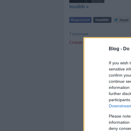
tovább »
7
komment
Címkék:
objektív
filozófia
nyelv
iga
Blog -
Do 
If you wish 
sensitive in
confirm you
continue se
information 
further disc
participants
Downstream 
Please note
information 
deny consent