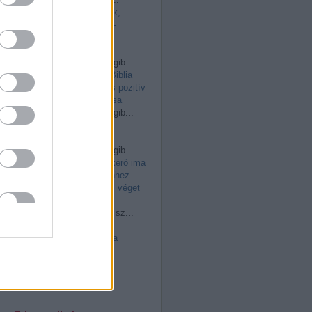
(
2026.06.01. 11:41
)
Nők,
feminizmus, anyaság –
védőbeszéd a valódi
szabadság mellett
csilla vargáné:
Nemrégib...
(
2026.05.11. 14:48
)
A Biblia
történeti hitelessége és pozitív
tartalma: Isten intimitása
csilla vargáné:
Nemrégib...
(
2026.05.11. 14:46
)
Szerzetesek imája
csilla vargáné:
Nemrégib...
(
2026.03.29. 10:36
)
A kérő ima
természetéről: ha Istenhez
fohászkodunk, azonnal véget
vet a járványnak?
csilla vargáné:
Nehéz sz...
(
2026.02.12. 15:37
)
Az
aszketika és a misztika
különbsége – avagy
gondolatok az imaélet
fontosságáról
Utolsó 20