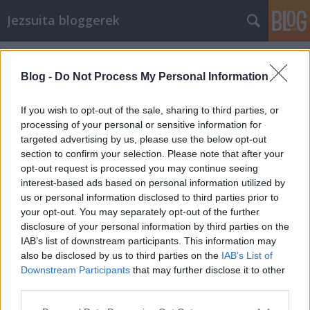
Jezsuita bloggerek
Címkék
»
tapasztalat
Blog -
Do Not Process My Personal Information
Párkapcsolat, szex, utazás:
If you wish to opt-out of the sale, sharing to third parties, or
lelkipásztori tanácsok
processing of your personal or sensitive information for
pacsy
•
2014. június 01.
193
targeted advertising by us, please use the below opt-out
section to confirm your selection. Please note that after your
opt-out request is processed you may continue seeing
A minap a családunkból valaki elmesélte, hogy
interest-based ads based on personal information utilized by
szeretne elutazni Ausztráliába. Gyerekkori álom –
us or personal information disclosed to third parties prior to
nincs is ezzel semmi baj! Ráadásul talált egy srácot,
your opt-out. You may separately opt-out of the further
aki alkalmas útitársnak mutatkozik. Az apró gond
disclosure of your personal information by third parties on the
legfeljebb csak annyi, hogy az illető 28 éves hajadon
IAB’s list of downstream participants. This information may
leány, éspedig a…
also be disclosed by us to third parties on the
IAB’s List of
Downstream Participants
that may further disclose it to other
Tapasztalati teológia = misztika
third parties.
Please note that this website/app uses one or more Google