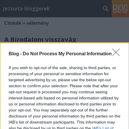
Jezsuita bloggerek
Címkék
»
vélemény
A Birodalom visszavág
bonne
•
2009. február 07.
43
Blog -
Do Not Process My Personal Information
Kezdetben volt az ige, a buszra írt szó. Az Ige meg
If you wish to opt-out of the sale, sharing to third parties, or
mindenképpen, amint ez sokaknak erős
processing of your personal or sensitive information for
meggyőződése, és ezt nem hagyhatták szó nélkül.
targeted advertising by us, please use the below opt-out
Este lett és reggel, majd megint este, megint reggel,
section to confirm your selection. Please note that after your
aztán megint... itt lehet ásítani, kérem. Megvolt az
opt-out request is processed you may continue seeing
ateista busz kampány, most…
interest-based ads based on personal information utilized by
us or personal information disclosed to third parties prior to
Kommunikációs labirintus
your opt-out. You may separately opt-out of the further
disclosure of your personal information by third parties on the
bonne
•
2008. november 16.
35
IAB’s list of downstream participants. This information may
also be disclosed by us to third parties on the
IAB’s List of