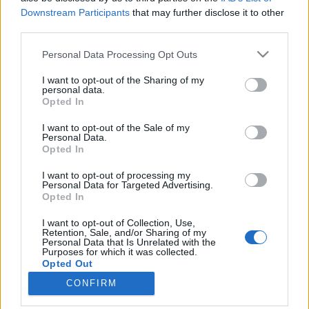
Pár évvel ezelőtt szerencsém volt egy érdekes témát
Downstream Participants
that may further disclose it to other
third parties.
kutatni. Akkor még térképészhallgató voltam,
ugyanakkor nagyon érdekelt a pszichológia. Össze is
Please note that this website/app uses one or more Google
Personal Data Processing Opt Outs
hoztam egy kis interdiszciplináris dolgozatot a
services and may gather and store information including but
kognitív térképekről, pontosabban azok
not limited to your visit or usage behaviour. You may click to
I want to opt-out of the Sharing of my
torzulásáról. Mindennek inkább…
personal data.
grant or deny consent to Google and its third-party tags to
Opted In
use your data for below specified purposes in below Google
Minden Relatív?
consent section.
I want to opt-out of the Sale of my
Personal Data.
Opted In
Rojo
•
2008. június 25.
152
I want to opt-out of processing my
A Medián felmérése szerint Orbán Viktor
Personal Data for Targeted Advertising.
Opted In
kiszivárogtatott beszéde miatt csökkent az MSZP és
a Fidesz támogatottsága közötti különbség: a biztos
I want to opt-out of Collection, Use,
szavazók 61 százaléka voksolna az ellenzéki pártra,
Retention, Sale, and/or Sharing of my
Personal Data that Is Unrelated with the
míg a szocialistákra 28 százalék. A Nézőpont
Purposes for which it was collected.
Intézet…
Opted Out
CONFIRM
Google consents