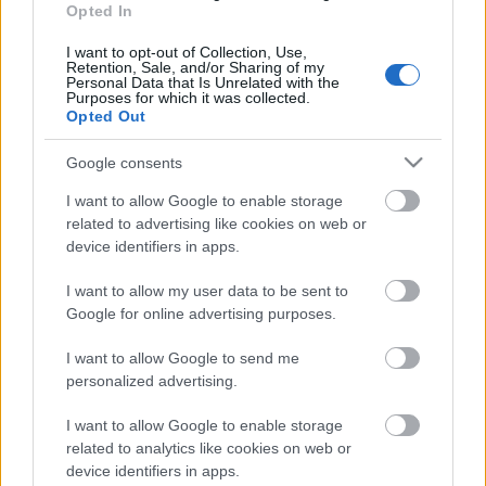
formációt (némi kitekintéssel Magyarország
Opted In
helyzetére és szerepére). Most elsősorban a jövővel
kapcsolatos kilátásokat…
I want to opt-out of Collection, Use,
Retention, Sale, and/or Sharing of my
Personal Data that Is Unrelated with the
Purposes for which it was collected.
Opted Out
Google consents
I want to allow Google to enable storage
related to advertising like cookies on web or
device identifiers in apps.
I want to allow my user data to be sent to
Google for online advertising purposes.
I want to allow Google to send me
personalized advertising.
I want to allow Google to enable storage
Milyen jövő vár ránk? Egy kis
related to analytics like cookies on web or
munkaszociológia és -
device identifiers in apps.