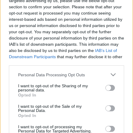
targeted advertising by us, please use the below opt-out
section to confirm your selection. Please note that after your
opt-out request is processed you may continue seeing
interest-based ads based on personal information utilized by
us or personal information disclosed to third parties prior to
your opt-out. You may separately opt-out of the further
disclosure of your personal information by third parties on the
IAB’s list of downstream participants. This information may
also be disclosed by us to third parties on the
IAB’s List of
Downstream Participants
that may further disclose it to other
Milyen jövő vár ránk? Egy kis
third parties.
munkaszociológia és -
Please note that this website/app uses one or more Google
Personal Data Processing Opt Outs
közgazdaságtan Domenico De Massi
services and may gather and store information including but
not limited to your visit or usage behaviour. You may click to
I want to opt-out of the Sharing of my
alapján (II. rész)
personal data.
grant or deny consent to Google and its third-party tags to
Opted In
Satori
•
2018. október 23.
11
use your data for below specified purposes in below Google
consent section.
I want to opt-out of the Sale of my
Personal Data.
Korábban amellett érveltem, hogy az emberiség
Opted In
történelmének új, poszt-indusztriális szakaszába
lépett, s megpróbáltam körülírni ezt a társadalmi
I want to opt-out of processing my
Personal Data for Targeted Advertising.