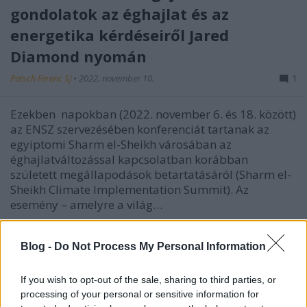
gondolatok az éghajlat és az
energetika kérdéseiről Jared
Diamond nyomán
Patsch Ferenc SJ
•
2022. november 10.
1
Ezekben napokban (2022. november 6. és 18. között)
az ENSZ szervezésében konferenciát tartanak az
egyiptomi Sharm el-Sheikh városában az
éghajlatváltozással kapcsolatban korábban
született megállapodások betartatásáról (Sharm el-
Sheikh Climate Implementation Summit). Az
esemény – amelyre a világ…
Blog -
Do Not Process My Personal Information
If you wish to opt-out of the sale, sharing to third parties, or
processing of your personal or sensitive information for