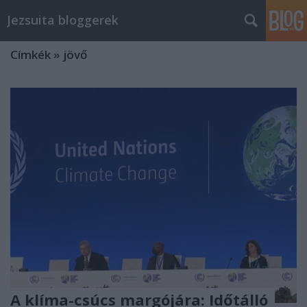
Jezsuita bloggerek
Címkék
»
jövő
A klíma-csúcs margójára: Időtálló